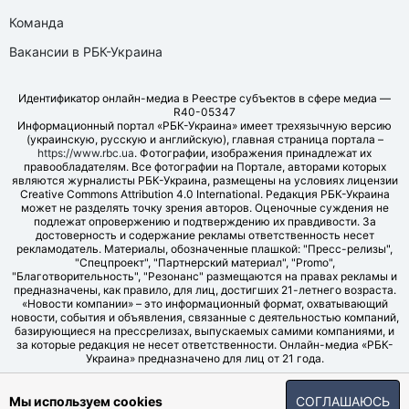
Команда
Вакансии в РБК-Украина
Идентификатор онлайн-медиа в Реестре субъектов в сфере медиа —
R40-05347
Информационный портал «РБК-Украина» имеет трехязычную версию
(украинскую, русскую и английскую), главная страница портала –
https://www.rbc.ua
. Фотографии, изображения принадлежат их
правообладателям. Все фотографии на Портале, авторами которых
являются журналисты РБК-Украина, размещены на условиях лицензии
Creative Commons Attribution 4.0 International. Редакция РБК-Украина
может не разделять точку зрения авторов. Оценочные суждения не
подлежат опровержению и подтверждению их правдивости. За
достоверность и содержание рекламы ответственность несет
рекламодатель. Материалы, обозначенные плашкой: "Пресс-релизы",
"Спецпроект", "Партнерский материал", "Promo",
"Благотворительность", "Резонанс" размещаются на правах рекламы и
предназначены, как правило, для лиц, достигших 21-летнего возраста.
«Новости компании» – это информационный формат, охватывающий
новости, события и объявления, связанные с деятельностью компаний,
базирующиеся на прессрелизах, выпускаемых самими компаниями, и
за которые редакция не несет ответственности. Онлайн-медиа «РБК-
Украина» предназначено для лиц от 21 года.
© LLC "UBT MEDIA", 2006-2026.
Мы используем cookies
СОГЛАШАЮСЬ