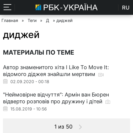
RU
Главная
»
Теги
»
Д
» диджей
диджей
МАТЕРИАЛЫ ПО ТЕМЕ
Автор знаменитого хіта I Like To Move It:
відомого діджея знайшли мертвим
02.09.2020 - 00:18
"Неймовірне відчуття": Армін ван Бюрен
відверто розповів про дружину і дітей
15.08.2019 - 10:56
1 из 50