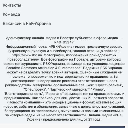
Контакты
Команда
Вакансии в РБК-Украина
Идентификатор онлайн-медиа в Реестре субъектов в сфере медиа —
R40-05347
Информационный портал «РБК-Украина» имеет трехязычную версию
(украинскую, русскую и английскую), главная страница портала –
https://www.rbc.ua
. Фотографии, изображения принадлежат их
правообладателям. Все фотографии на Портале, авторами которых
являются журналисты РБК-Украина, размещены на условиях лицензии
Creative Commons Attribution 4.0 International. Редакция РБК-Украина
может не разделять точку зрения авторов. Оценочные суждения не
подлежат опровержению и подтверждению их правдивости. За
достоверность и содержание рекламы ответственность несет
рекламодатель. Материалы, обозначенные плашкой: "Пресс-релизы",
"Спецпроект", "Партнерский материал", "Promo",
"Благотворительность", "Резонанс" размещаются на правах рекламы и
предназначены, как правило, для лиц, достигших 21-летнего возраста.
«Новости компании» – это информационный формат, охватывающий
новости, события и объявления, связанные с деятельностью компаний,
базирующиеся на прессрелизах, выпускаемых самими компаниями, и
за которые редакция не несет ответственности. Онлайн-медиа «РБК-
Украина» предназначено для лиц от 21 года.
© LLC "UBT MEDIA", 2006-2026.