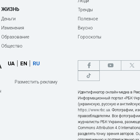
Люди
ЖИЗНЬ
Тренды
Деньги
Полезное
Изменения
Вкусно
Образование
Гороскопы
Общество
UA
EN
RU
Разместить рекламу
ы
Идентификатор онлайн-медиа в Реес
Информационный портал «РБК-Укр
(украинскую, русскую и английскую
https://www.rbc.ua
. Фотографии, и
правообладателям. Все фотографии
журналисты РБК-Украина, размещен
Commons Attribution 4.0 Internatio
разделять точку зрения авторов. О
опровержению и подтверждению их 