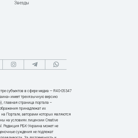
Звезды
тре субъектов в сфере медиа — R40-05347
аина» имеет трехязычную версию
), главная страница портала –
зображения принадлежат их
 на Портале, авторами которых являются
ы на условиях лицензии Creative
nal. Редакция РБК-Украина может не
ценочные суждения не подлежат
правдивости. За достоверность и