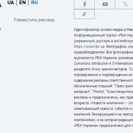
UA
EN
RU
Разместить рекламу
ы
Идентификатор онлайн-медиа в Реес
Информационный портал «РБК-Укр
(украинскую, русскую и английскую
https://www.rbc.ua
. Фотографии, и
правообладателям. Все фотографии
журналисты РБК-Украина, размещен
Commons Attribution 4.0 Internatio
разделять точку зрения авторов. О
опровержению и подтверждению их 
содержание рекламы ответственност
обозначенные плашкой: "Пресс-рели
материал", "Promo", "Благотворител
рекламы и предназначены, как прав
возраста. «Новости компании» – 
охватывающий новости, события и 
компаний, базирующиеся на пресс
компаниями, и за которые редакция
«РБК-Украина» предназначено для ли