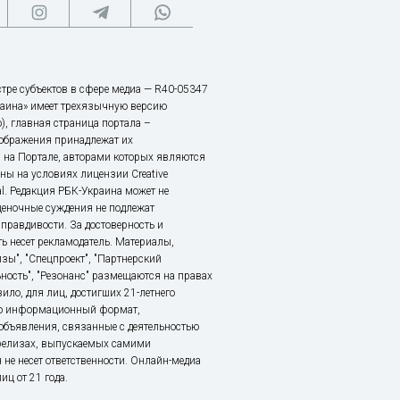
тре субъектов в сфере медиа — R40-05347
аина» имеет трехязычную версию
), главная страница портала –
зображения принадлежат их
 на Портале, авторами которых являются
ы на условиях лицензии Creative
nal. Редакция РБК-Украина может не
ценочные суждения не подлежат
правдивости. За достоверность и
ь несет рекламодатель. Материалы,
зы", "Спецпроект", "Партнерский
ьность", "Резонанс" размещаются на правах
ило, для лиц, достигших 21-летнего
это информационный формат,
объявления, связанные с деятельностью
релизах, выпускаемых самими
 не несет ответственности. Онлайн-медиа
ц от 21 года.