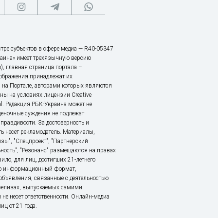
тре субъектов в сфере медиа — R40-05347
аина» имеет трехязычную версию
), главная страница портала –
зображения принадлежат их
 на Портале, авторами которых являются
ы на условиях лицензии Creative
nal. Редакция РБК-Украина может не
ценочные суждения не подлежат
правдивости. За достоверность и
ь несет рекламодатель. Материалы,
зы", "Спецпроект", "Партнерский
ьность", "Резонанс" размещаются на правах
ило, для лиц, достигших 21-летнего
это информационный формат,
объявления, связанные с деятельностью
релизах, выпускаемых самими
 не несет ответственности. Онлайн-медиа
ц от 21 года.