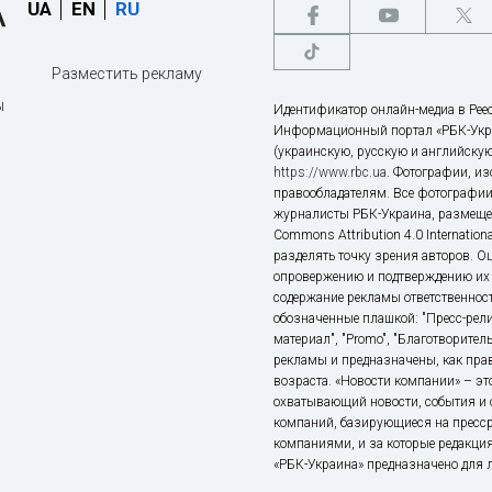
UA
EN
RU
Разместить рекламу
ы
Идентификатор онлайн-медиа в Реес
Информационный портал «РБК-Укр
(украинскую, русскую и английскую
https://www.rbc.ua
. Фотографии, и
правообладателям. Все фотографии
журналисты РБК-Украина, размещен
Commons Attribution 4.0 Internatio
разделять точку зрения авторов. О
опровержению и подтверждению их 
содержание рекламы ответственност
обозначенные плашкой: "Пресс-рели
материал", "Promo", "Благотворител
рекламы и предназначены, как прав
возраста. «Новости компании» – 
охватывающий новости, события и 
компаний, базирующиеся на пресс
компаниями, и за которые редакция
«РБК-Украина» предназначено для ли