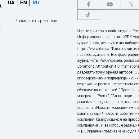
UA
EN
RU
Разместить рекламу
ы
Идентификатор онлайн-медиа в Реес
Информационный портал «РБК-Укр
(украинскую, русскую и английскую
https://www.rbc.ua
. Фотографии, и
правообладателям. Все фотографии
журналисты РБК-Украина, размещен
Commons Attribution 4.0 Internatio
разделять точку зрения авторов. О
опровержению и подтверждению их 
содержание рекламы ответственност
обозначенные плашкой: "Пресс-рели
материал", "Promo", "Благотворител
рекламы и предназначены, как прав
возраста. «Новости компании» – 
охватывающий новости, события и 
компаний, базирующиеся на пресс
компаниями, и за которые редакция
«РБК-Украина» предназначено для ли