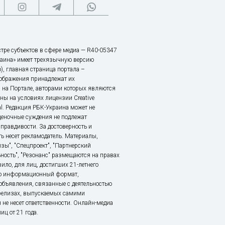
тре субъектов в сфере медиа — R40-05347
аина» имеет трехязычную версию
), главная страница портала –
зображения принадлежат их
 на Портале, авторами которых являются
ы на условиях лицензии Creative
nal. Редакция РБК-Украина может не
ценочные суждения не подлежат
правдивости. За достоверность и
ь несет рекламодатель. Материалы,
зы", "Спецпроект", "Партнерский
ьность", "Резонанс" размещаются на правах
ило, для лиц, достигших 21-летнего
это информационный формат,
объявления, связанные с деятельностью
релизах, выпускаемых самими
 не несет ответственности. Онлайн-медиа
ц от 21 года.