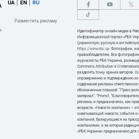
UA
EN
RU
Разместить рекламу
ы
Идентификатор онлайн-медиа в Реес
Информационный портал «РБК-Укр
(украинскую, русскую и английскую
https://www.rbc.ua
. Фотографии, и
правообладателям. Все фотографии
журналисты РБК-Украина, размещен
Commons Attribution 4.0 Internatio
разделять точку зрения авторов. О
опровержению и подтверждению их 
содержание рекламы ответственност
обозначенные плашкой: "Пресс-рели
материал", "Promo", "Благотворител
рекламы и предназначены, как прав
возраста. «Новости компании» – 
охватывающий новости, события и 
компаний, базирующиеся на пресс
компаниями, и за которые редакция
«РБК-Украина» предназначено для ли