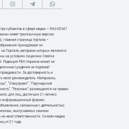
тре субъектов в сфере медиа — R40-05347
аина» имеет трехязычную версию
), главная страница портала –
зображения принадлежат их
 на Портале, авторами которых являются
ы на условиях лицензии Creative
nal. Редакция РБК-Украина может не
ценочные суждения не подлежат
правдивости. За достоверность и
ь несет рекламодатель. Материалы,
зы", "Спецпроект", "Партнерский
ьность", "Резонанс" размещаются на правах
ило, для лиц, достигших 21-летнего
это информационный формат,
объявления, связанные с деятельностью
релизах, выпускаемых самими
 не несет ответственности. Онлайн-медиа
ц от 21 года.