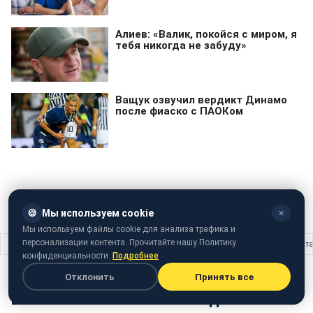
Adobe Systems
Photoshop
🍪
Мы используем cookie
✕
Мы используем файлы cookie для анализа трафика и
персонализации контента. Прочитайте нашу Политику
Главная
›
Жизнь
›
Елена Зеленская назвала один из лучших рецептов мент
конфиденциальности.
Подробнее
ЖИЗНЬ
12 октября 2023 · 19:07
Отклонить
Принять все
Елена Зеленская назвала один из