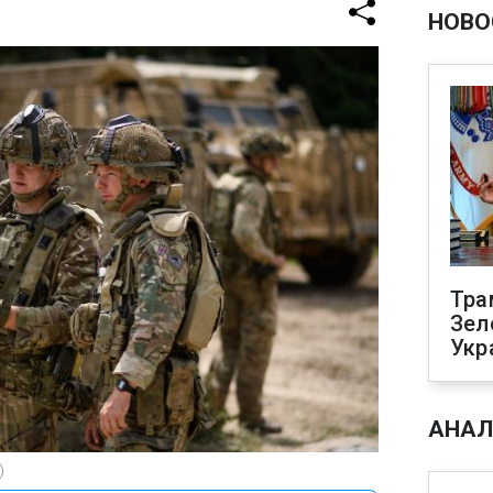
НОВО
Тра
Зел
Укр
АНАЛ
)