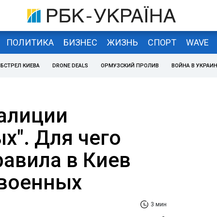
ПОЛИТИКА
БИЗНЕС
ЖИЗНЬ
СПОРТ
WAVE
БСТРЕЛ КИЕВА
DRONE DEALS
ОРМУЗСКИЙ ПРОЛИВ
ВОЙНА В УКРАИ
оалиции
х". Для чего
равила в Киев
 военных
3 мин