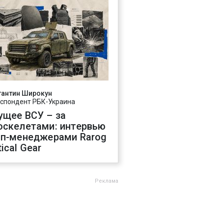
тантин Широкун
спондент РБК-Украина
ущее ВСУ – за
оскелетами: интервью
оп-менеджерами Rarog
ical Gear