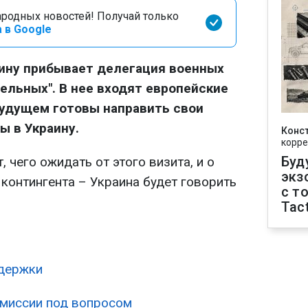
родных новостей! Получай только
 в Google
раину прибывает делегация военных
тельных". В нее входят европейские
будущем готовы направить свои
 в Украину.
Конс
корре
Буд
 чего ожидать от этого визита, и о
экз
контингента – Украина будет говорить
с т
Tact
ддержки
миссии под вопросом