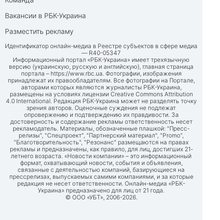
Вакансии в РБК-Украина
Разместить рекламу
Идентификатор онлайн-медиа в Реестре субъектов в сфере медиа
— R40-05347
Информационный портал «РБК-Украина» имеет трехязычную
версию (украинскую, русскую и английскую), главная страница
портала –
https://www.rbc.ua
. Фотографии, изображения
принадлежат их правообладателям. Все фотографии на Портале,
авторами которых являются журналисты РБК-Украина,
размещены на условиях лицензии Creative Commons Attribution
4.0 International. Редакция РБК-Украина может не разделять точку
зрения авторов. Оценочные суждения не подлежат
опровержению и подтверждению их правдивости. За
достоверность и содержание рекламы ответственность несет
рекламодатель. Материалы, обозначенные плашкой: "Пресс-
релизы", "Спецпроект", "Партнерский материал", "Promo",
"Благотворительность", "Резонанс" размещаются на правах
рекламы и предназначены, как правило, для лиц, достигших 21-
летнего возраста. «Новости компании» – это информационный
формат, охватывающий новости, события и объявления,
связанные с деятельностью компаний, базирующиеся на
прессрелизах, выпускаемых самими компаниями, и за которые
редакция не несет ответственности. Онлайн-медиа «РБК-
Украина» предназначено для лиц от 21 года.
© ООО «УБТ», 2006-2026.