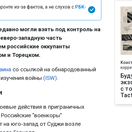
онте из-за фактов, а не слухов с
РБК-
давно могли взять под контроль на
северо-западную часть
ем российские оккупанты
ом и Торецком.
Конс
корре
аина
со ссылкой на обнародованный
Буд
а изучения войны
(ISW
)
.
экз
с т
и
Tact
оевые действия в приграничных
. Российские "военкоры"
т на юго-запад от Суджи возле