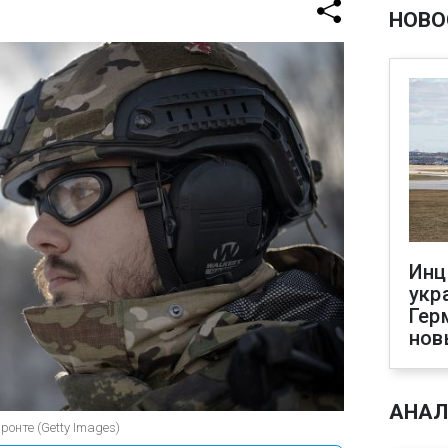
НОВО
Инц
укр
Гер
нов
АНАЛ
ронте (Getty Images)