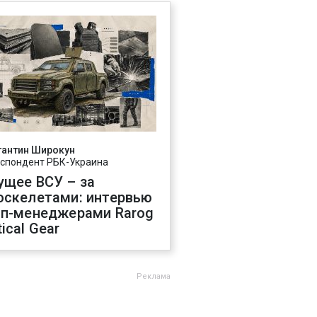
тантин Широкун
спондент РБК-Украина
ущее ВСУ – за
оскелетами: интервью
оп-менеджерами Rarog
ical Gear