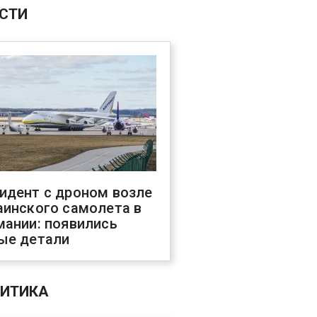
СТИ
идент с дроном возле
аинского самолета в
мании: появились
ые детали
ИТИКА