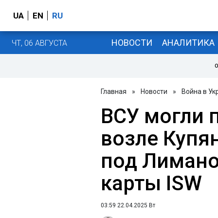
UA
EN
RU
НОВОСТИ
АНАЛИТИКА
ЧТ, 06 АВГУСТА
О
Главная
»
Новости
»
Война в Ук
ВСУ могли 
возле Купян
под Лимано
карты ISW
03:59 22.04.2025 Вт