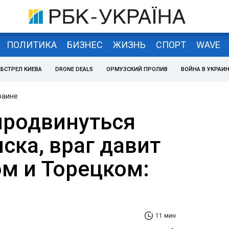
ПОЛИТИКА
БИЗНЕС
ЖИЗНЬ
СПОРТ
WAVE
БСТРЕЛ КИЕВА
DRONE DEALS
ОРМУЗСКИЙ ПРОЛИВ
ВОЙНА В УКРАИ
раине
продвинуться
ска, враг давит
м и Торецком:
11 мин