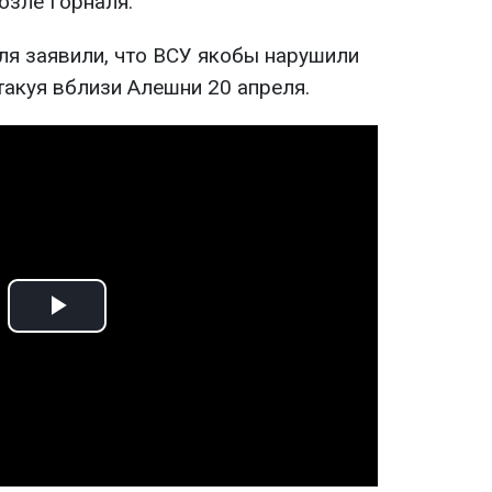
озле Горналя.
я заявили, что ВСУ якобы нарушили
такуя вблизи Алешни 20 апреля.
Play
Video