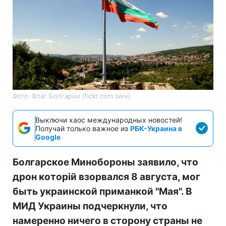
Фото: Флаг Болгарии (flickr com swiv)
Выключи хаос международных новостей!
Получай только важное из
РБК-Украина в
Google
Болгарское Минобороны заявило, что
дрон которій взорвался 8 августа, мог
быть украинской приманкой "Мая". В
МИД Украины подчеркнули, что
намеренно ничего в сторону страны не