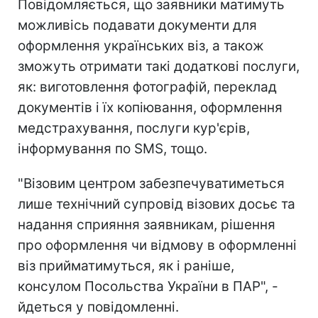
Повідомляється, що заявники матимуть
можливісь подавати документи для
оформлення українських віз, а також
зможуть отримати такі додаткові послуги,
як: виготовлення фотографій, переклад
документів і їх копіювання, оформлення
медстрахування, послуги кур'єрів,
інформування по SMS, тощо.
"Візовим центром забезпечуватиметься
лише технічний супровід візових досьє та
надання сприяння заявникам, рішення
про оформлення чи відмову в оформленні
віз прийматимуться, як і раніше,
консулом Посольства України в ПАР", -
йдеться у повідомленні.