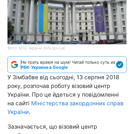
Фото: МЗС України (mfa.gov.ua)
Не трать время на шум! Читай только суть из
РБК-Украина в Google
У Зімбабве від сьогодні, 13 серпня 2018
року, розпочав роботу візовий центр
України. Про це йдеться у повідомленні
на сайті
Міністерства закордонних справ
України
.
Зазначається, що візовий центр