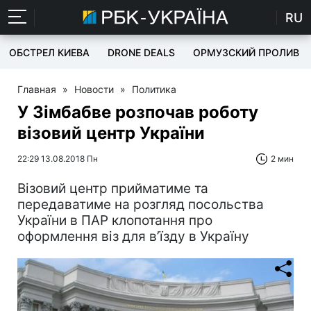
RU
ОБСТРЕЛ КИЕВА
DRONE DEALS
ОРМУЗСКИЙ ПРОЛИВ
Главная
»
Новости
»
Политика
У Зімбабве розпочав роботу
візовий центр України
22:29 13.08.2018 Пн
2 мин
Візовий центр прийматиме та
передаватиме на розгляд посольства
України в ПАР клопотання про
оформлення віз для в’їзду в Україну