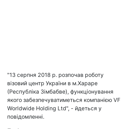
"13 серпня 2018 р. розпочав роботу
візовий центр України в м.Хараре
(Республіка Зімбабве), функціонування
якого забезпечуватиметься компанією VF
Worldwide Holding Ltd", - йдеться у
повідомленні.