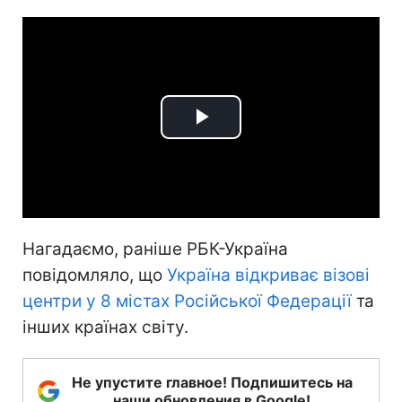
Play
Video
Нагадаємо, раніше РБК-Україна
повідомляло, що
Україна відкриває візові
центри у 8 містах Російської Федерації
та
інших країнах світу.
Не упустите главное! Подпишитесь на
наши обновления в Google!