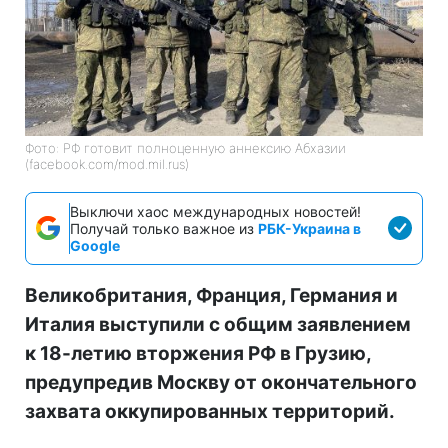
Фото: РФ готовит полноценную аннексию Абхазии
(facebook.com/mod.mil.rus)
Выключи хаос международных новостей!
Получай только важное из
РБК-Украина в
Google
Великобритания, Франция, Германия и
Италия выступили с общим заявлением
к 18-летию вторжения РФ в Грузию,
предупредив Москву от окончательного
захвата оккупированных территорий.