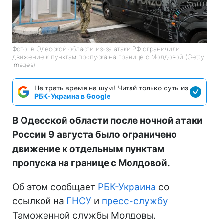
Фото: в Одесской области из-за атаки РФ ограничили
движение к пунктам пропуска на границе с Молдовой (Getty
Images)
Не трать время на шум! Читай только суть из
РБК-Украина в Google
В Одесской области после ночной атаки
России 9 августа было ограничено
движение к отдельным пунктам
пропуска на границе с Молдовой.
Об этом сообщает
РБК-Украина
со
ссылкой на
ГНСУ
и
пресс-службу
Таможенной службы Молдовы.