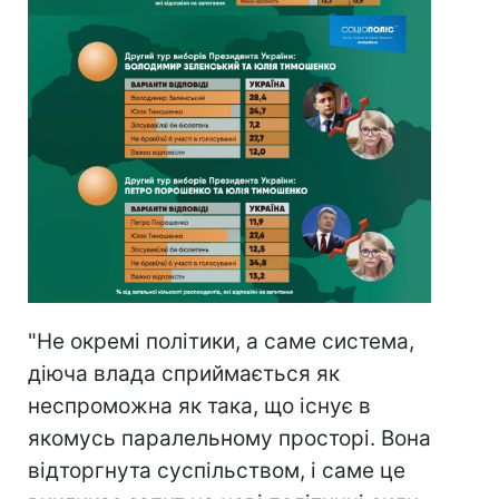
"Не окремі політики, а саме система,
діюча влада сприймається як
неспроможна як така, що існує в
якомусь паралельному просторі. Вона
відторгнута суспільством, і саме це