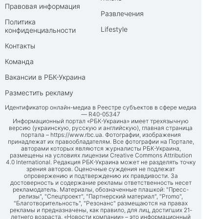
Правовая информация
Развлечения
Политика
Lifestyle
конфиденциальности
Контакты
Команда
Вакансии в РБК-Украина
Разместить рекламу
Идентификатор онлайн-медиа в Реестре субъектов в сфере медиа
— R40-05347
Информационный портал «РБК-Украина» имеет трехязычную
версию (украинскую, русскую и английскую), главная страница
портала –
https://www.rbc.ua
. Фотографии, изображения
принадлежат их правообладателям. Все фотографии на Портале,
авторами которых являются журналисты РБК-Украина,
размещены на условиях лицензии Creative Commons Attribution
4.0 International. Редакция РБК-Украина может не разделять точку
зрения авторов. Оценочные суждения не подлежат
опровержению и подтверждению их правдивости. За
достоверность и содержание рекламы ответственность несет
рекламодатель. Материалы, обозначенные плашкой: "Пресс-
релизы", "Спецпроект", "Партнерский материал", "Promo",
"Благотворительность", "Резонанс" размещаются на правах
рекламы и предназначены, как правило, для лиц, достигших 21-
летнего возраста. «Новости компании» – это информационный