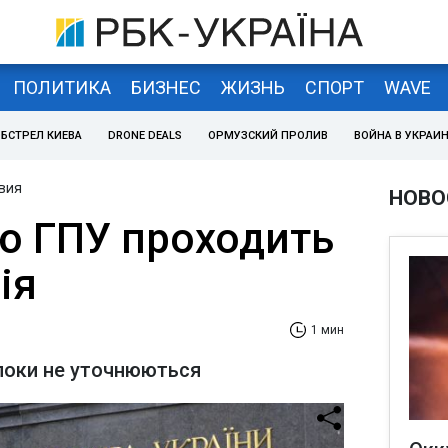
ПОЛИТИКА
БИЗНЕС
ЖИЗНЬ
СПОРТ
WAVE
БСТРЕЛ КИЕВА
DRONE DEALS
ОРМУЗСКИЙ ПРОЛИВ
ВОЙНА В УКРАИ
вия
НОВО
ею ГПУ проходить
ія
1 мин
 поки не уточнюються