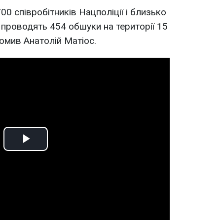
0 співробітників Нацполіції і близько
 проводять 454 обшуки на території 15
домив Анатолій Матіос.
Play
Video