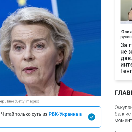
Юлия
руков
За 
не 
дав
инт
Ген
ГЛАВ
р Ляен (Getty Images)
Оккупа
баллист
 Читай только суть из
РБК-Украина в
момен