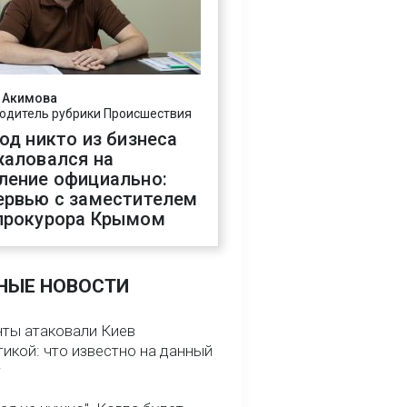
 Акимова
одитель рубрики Происшествия
год никто из бизнеса
жаловался на
ление официально:
ервью с заместителем
прокурора Крымом
НЫЕ НОВОСТИ
нты атаковали Киев
икой: что известно на данный
т