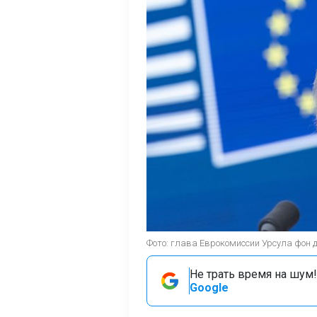
Фото: глава Еврокомиссии Урсула фон де
Не трать время на шум!
Google