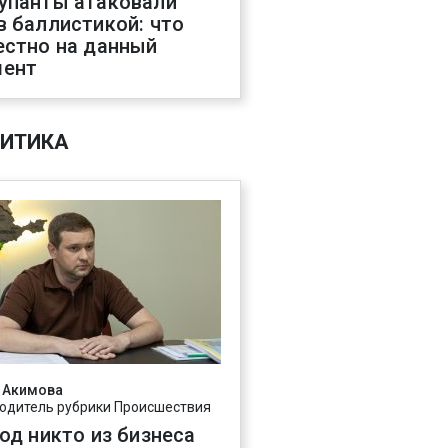
упанты атаковали
в баллистикой: что
естно на данный
ент
ИТИКА
 Акимова
одитель рубрики Происшествия
год никто из бизнеса