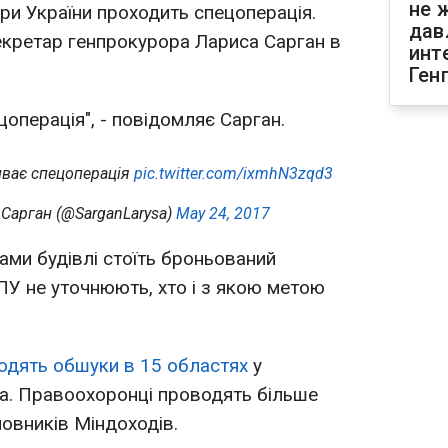
не 
ри України проходить спецоперація.
дав
екретар генпрокурора Лариса Сарган в
инт
Ген
цоперація", - повідомляє Сарган.
иває спецоперація
pic.twitter.com/ixmhN3zqd3
Сарган (@SarganLarysa)
May 24, 2017
ами будівлі стоїть броньований
ПУ не уточнюють, хто і з якою метою
одять обшуки в 15 областях
у
ча. Правоохоронці проводять більше
новників Міндоходів.