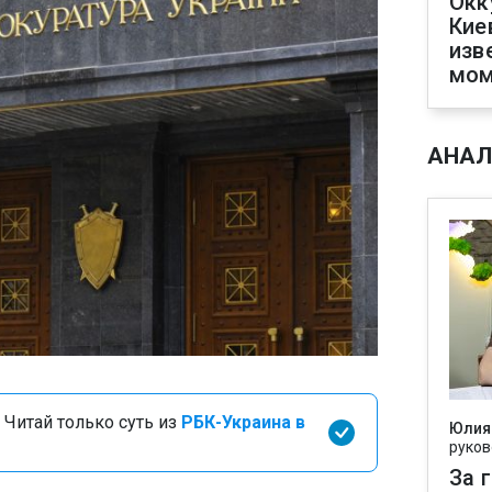
Окк
Кие
изв
мом
АНАЛ
 Читай только суть из
РБК-Украина в
Юлия
руков
За 