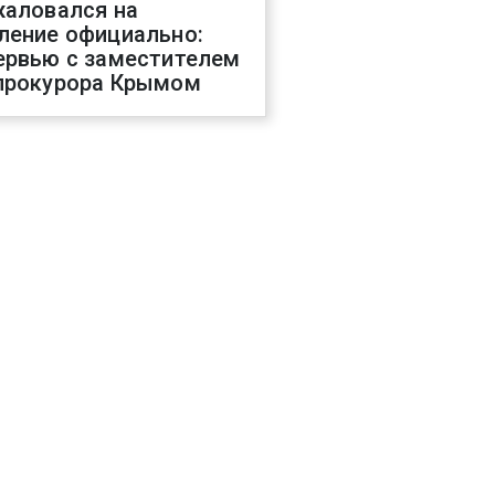
жаловался на
ление официально:
ервью с заместителем
прокурора Крымом