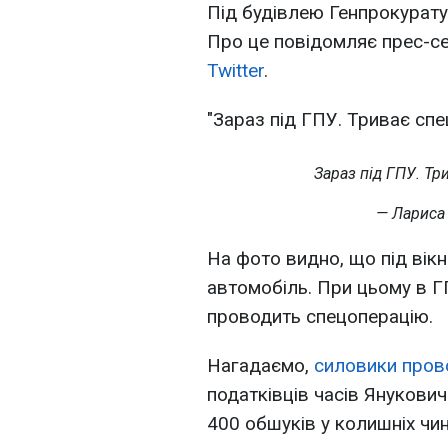
Під будівлею Генпрокурату
Про це повідомляє прес-с
Twitter
.
"Зараз під ГПУ. Триває спе
Зараз під ГПУ. Тр
— Лариса 
На фото видно, що під вікн
автомобіль. При цьому в Г
проводить спецоперацію.
Нагадаємо,
силовики пров
податківців часів Янукови
400 обшуків у колишніх чи