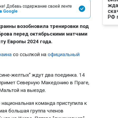
жда
оке! Добавь содержание своей ленте
ска
в Google
РФ 
краины возобновила тренировки под
брова перед октябрьскими матчами
ту Европы 2024 года.
раина
со ссылкой на
официальный
сине-желтых" ждут два поединка. 14
примет Северную Македонию в Праге,
 Мальтой на выезде.
 национальная команда приступила к
мая большая группа членов