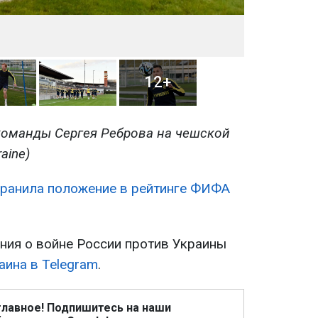
12+
команды Сергея Реброва на чешской
aine)
хранила положение в рейтинге ФИФА
ия о войне России против Украины
аина в Telegram
.
главное! Подпишитесь на наши