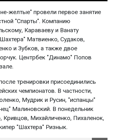
ине-желтые" провели первое занятие
стной "Спарты". Компанию
льскому, Караваеву и Ванату
"Шахтера" Матвиенко, Судаков,
енко и Зубков, а также двое
дорчук. Центрбек "Динамо" Попов
зале.
после тренировки присоединились
йских чемпионатов. В частности,
оленко, Мудрик и Русин, "испанцы"
янец" Малиновский. В понедельник
, Кривцов, Михайличенко, Пихаленок,
лкипер "Шахтера" Ризнык.