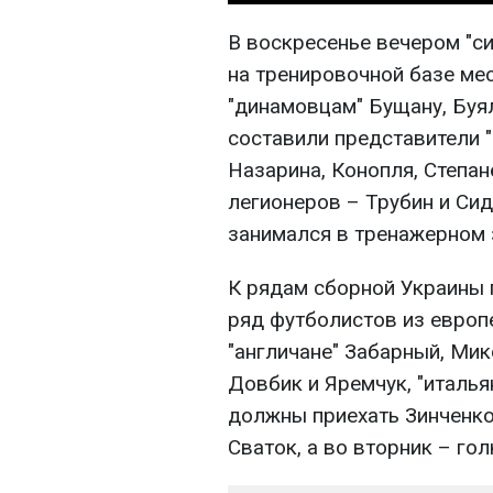
В воскресенье вечером "с
на тренировочной базе ме
"динамовцам" Бущану, Буя
составили представители 
Назарина, Конопля, Степан
легионеров – Трубин и Си
занимался в тренажерном 
К рядам сборной Украины 
ряд футболистов из европе
"англичане" Забарный, Мик
Довбик и Яремчук, "италь
должны приехать Зинченко
Сваток, а во вторник – го