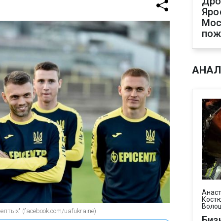
Дро
Яро
Мос
пож
АНАЛ
Анаст
Костю
Воло
елтых" (facebook.com/uafukraine)
Биз