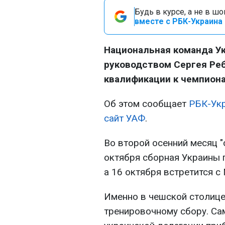
Будь в курсе, а не в ш
вместе с РБК-Украина 
Национальная команда У
руководством Сергея Ре
квалификации к чемпиона
Об этом сообщает
РБК-Ук
сайт УАФ
.
Во второй осенний месяц "
октября сборная Украины 
а 16 октября встретится с
Именно в чешской столице
тренировочному сбору. Са