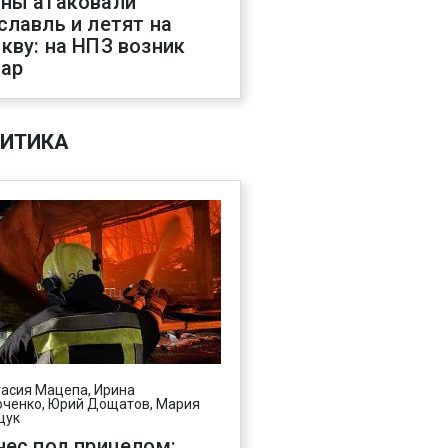
ны атаковали
славль и летят на
кву: на НПЗ возник
ар
ИТИКА
асия Мацепа, Ирина
ченко, Юрий Дощатов, Мария
щук
нес под прицелом: