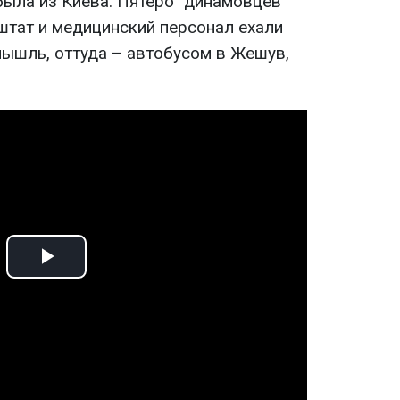
была из Киева. Пятеро "динамовцев"
штат и медицинский персонал ехали
ышль, оттуда – автобусом в Жешув,
Play
Video