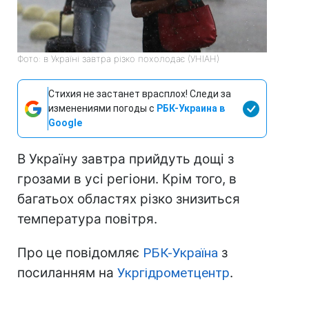
Фото: в Україні завтра різко похолодає (УНІАН)
Стихия не застанет врасплох! Следи за
изменениями погоды с
РБК-Украина в
Google
В Україну завтра прийдуть дощі з
грозами в усі регіони. Крім того, в
багатьох областях різко знизиться
температура повітря.
Про це повідомляє
РБК-Україна
з
посиланням на
Укргідрометцентр
.