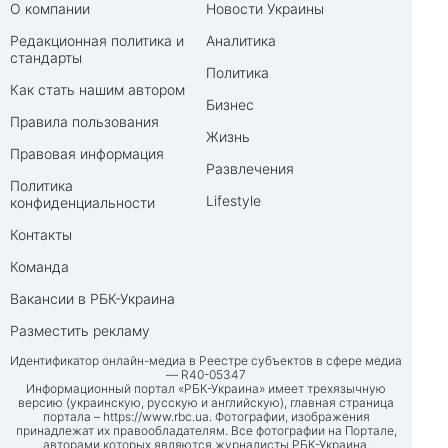
О компании
Новости Украины
Редакционная политика и
Аналитика
стандарты
Политика
Как стать нашим автором
Бизнес
Правила пользования
Жизнь
Правовая информация
Развлечения
Политика
Lifestyle
конфиденциальности
Контакты
Команда
Вакансии в РБК-Украина
Разместить рекламу
Идентификатор онлайн-медиа в Реестре субъектов в сфере медиа
— R40-05347
Информационный портал «РБК-Украина» имеет трехязычную
версию (украинскую, русскую и английскую), главная страница
портала –
https://www.rbc.ua
. Фотографии, изображения
принадлежат их правообладателям. Все фотографии на Портале,
авторами которых являются журналисты РБК-Украина,