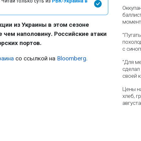
 Читай только суть из
РБК-Украина в
Оккупа
баллист
момен
кции из Украины в этом сезоне
 чем наполовину. Российские атаки
"Пугать
похолод
рских портов.
с сино
раина
со ссылкой на
Bloomberg.
"Для ме
сделал
своей 
Цены на
хлеб, г
августа