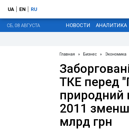
UA
EN
RU
НОВОСТИ
АНАЛИТИКА
СБ, 08 АВГУСТА
Главная
»
Бизнес
»
Экономика
Заборгован
ТКЕ перед "
природний г
2011 зменш
млрд грн