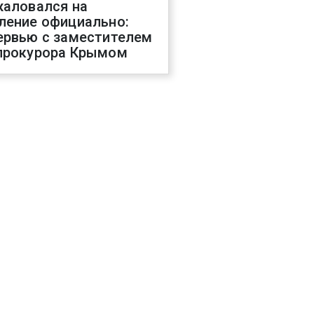
жаловался на
ление официально:
ервью с заместителем
прокурора Крымом