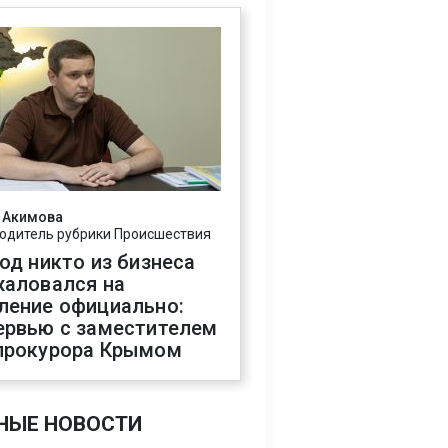
 Акимова
одитель рубрики Происшествия
год никто из бизнеса
жаловался на
ление официально:
ервью с заместителем
прокурора Крымом
НЫЕ НОВОСТИ