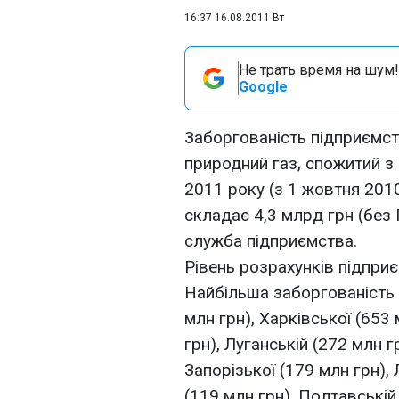
16:37 16.08.2011 Вт
Не трать время на шум!
Google
Заборгованість підприємст
природний газ, спожитий з
2011 року (з 1 жовтня 2010
складає 4,3 млрд грн (без 
служба підприємства.
Рівень розрахунків підпри
Найбільша заборгованість 
млн грн), Харківської (653
грн), Луганській (272 млн г
Запорізької (179 млн грн), 
(119 млн грн), Полтавській