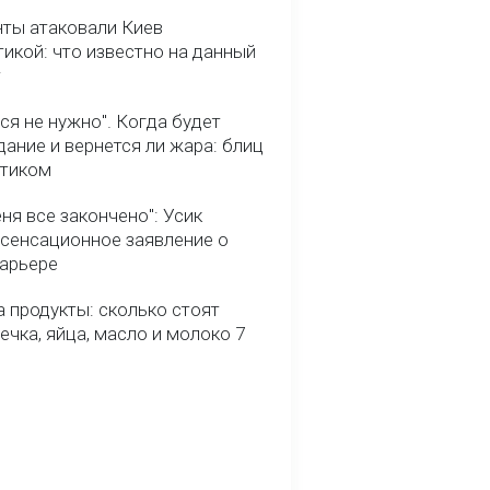
нты атаковали Киев
икой: что известно на данный
т
ся не нужно". Когда будет
ание и вернется ли жара: блиц
птиком
ня все закончено": Усик
 сенсационное заявление о
карьере
 продукты: сколько стоят
речка, яйца, масло и молоко 7