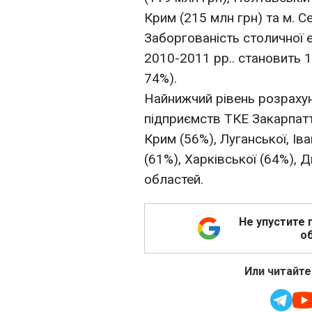
Крим (215 млн грн) та м. С
Заборгованість столичної е
2010-2011 рр.. становить 1
74%).
Найнижчий рівень розрахун
підприємств ТКЕ Закарпатт
Крим (56%), Луганської, Ів
(61%), Харківської (64%), 
областей.
Не упустите 
об
Или читайте