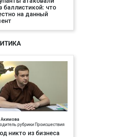
упанты атаковали
в баллистикой: что
естно на данный
ент
ИТИКА
 Акимова
одитель рубрики Происшествия
год никто из бизнеса