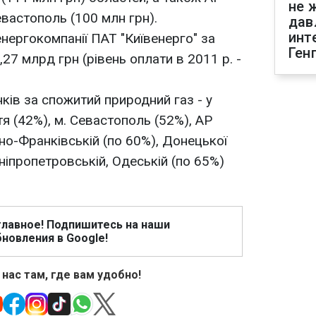
не 
евастополь (100 млн грн).
дав
инт
нергокомпанії ПАТ "Київенерго" за
Ген
,27 млрд грн (рівень оплати в 2011 р. -
ків за спожитий природний газ - у
я (42%), м. Севастополь (52%), АР
ано-Франківській (по 60%), Донецької
Дніпропетровській, Одеській (по 65%)
главное! Подпишитесь на наши
новления в Google!
 нас там, где вам удобно!