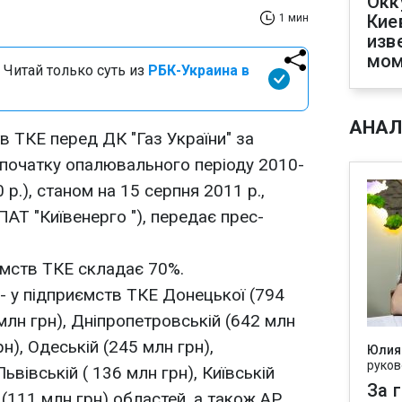
Окк
Кие
1 мин
изв
мом
 Читай только суть из
РБК-Украина в
АНАЛ
в ТКЕ перед ДК "Газ України" за
 початку опалювального періоду 2010-
 р.), станом на 15 серпня 2011 р.,
ПАТ "Київенерго "), передає прес-
ємств ТКЕ складає 70%.
- у підприємств ТКЕ Донецької (794
 млн грн), Дніпропетровській (642 млн
рн), Одеській (245 млн грн),
Юлия
руков
Львівській ( 136 млн грн), Київській
За 
 (111 млн грн) областей, а також АР