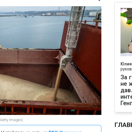
Юлия
руков
За 
не 
дав
инт
Ген
Getty Images)
ГЛАВ