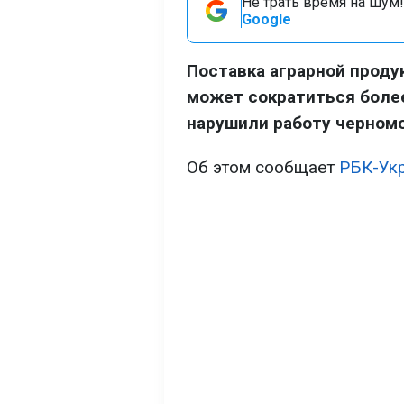
Не трать время на шум!
Google
Поставка аграрной проду
может сократиться более
нарушили работу черномо
Об этом сообщает
РБК-Ук