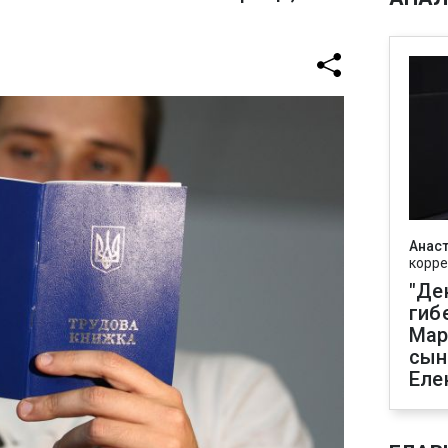
Анаст
корре
"Де
гиб
Мар
сын
Еле