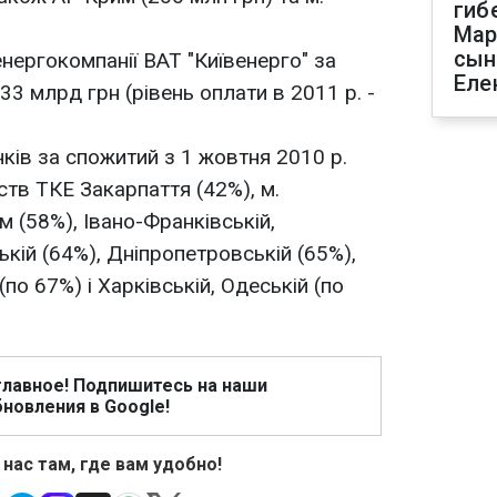
гиб
Мар
сын
нергокомпанії ВАТ "Київенерго" за
Еле
33 млрд грн (рівень оплати в 2011 р. -
ків за спожитий з 1 жовтня 2010 р.
ств ТКЕ Закарпаття (42%), м.
 (58%), Івано-Франківській,
ькій (64%), Дніпропетровській (65%),
по 67%) і Харківській, Одеській (по
главное! Подпишитесь на наши
новления в Google!
 нас там, где вам удобно!