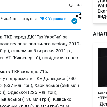
Дро
Wild
1 мин
Ека
вид
 Читай только суть из
РБК-Украина в
АНАЛ
в ТКЕ перед ДК "Газ України" за
 початку опалювального періоду 2010-
 р.), станом на 5 вересня 2011 р.,
ез АТ "Київенерго"), повідомляє прес-
ємств ТКЕ складає 71%.
- у підприємств ТКЕ Донецької (740
ї (637 млн грн), Харківської (588 млн
рн), Одеської (225 млн грн),
Анаст
корре
Львівської (136 млн грн), Київської
"Де
також АР Крим (206 млн грн) та м.