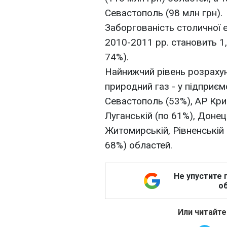
Севастополь (98 млн грн).
Заборгованість столичної е
2010-2011 рр. становить 1,
74%).
Найнижчий рівень розрахун
природний газ - у підприєм
Севастополь (53%), АР Крим
Луганській (по 61%), Донец
Житомирській, Рівненській (
68%) областей.
Не упустите 
об
Или читайте