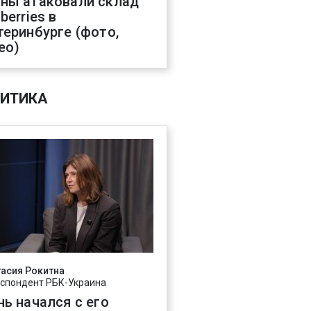
ны атаковали склад
berries в
теринбурге (фото,
ео)
ИТИКА
асия Рокитна
спондент РБК-Украина
нь начался с его