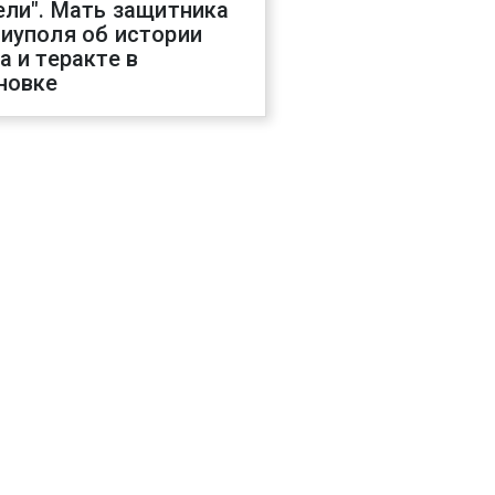
ели". Мать защитника
иуполя об истории
а и теракте в
новке