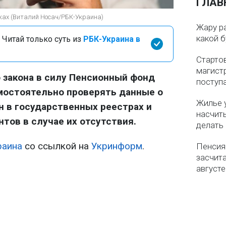
ГЛАВ
уках (Виталий Носач/РБК-Украина)
Жару р
какой б
 Читай только суть из
РБК-Украина в
Старто
магистр
 закона в силу Пенсионный фонд
поступ
мостоятельно проверять данные о
Жилье 
 в государственных реестрах и
насчит
тов в случае их отсутствия.
делать
раина
со ссылкой на
Укринформ
.
Пенсия
засчит
августе