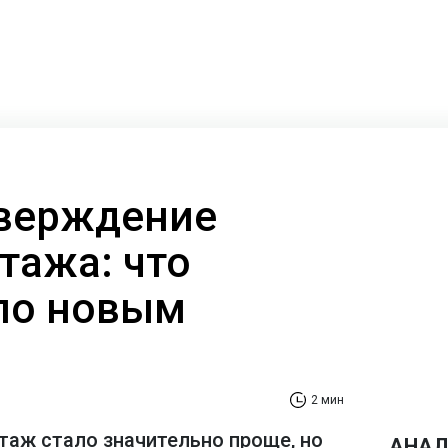
тверждение
тажа: что
по новым
2 мин
таж стало значительно проще, но
АНАЛ