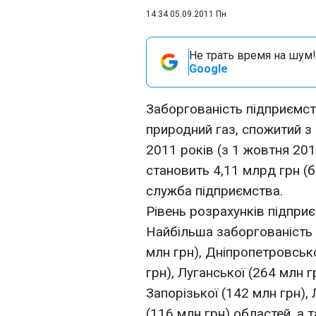
14:34 05.09.2011 Пн
Не трать время на шум!
Google
Заборгованість підприємст
природний газ, спожитий з
2011 років (з 1 жовтня 2010
становить 4,11 млрд грн (б
служба підприємства.
Рівень розрахунків підпри
Найбільша заборгованість 
млн грн), Дніпропетровсько
грн), Луганської (264 млн г
Запорізької (142 млн грн), 
(116 млн грн) областей, а 