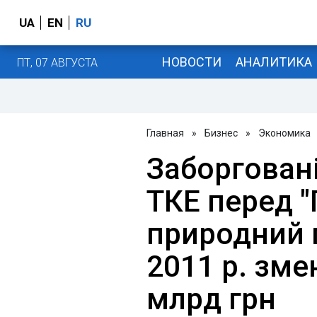
UA
EN
RU
НОВОСТИ
АНАЛИТИКА
ПТ, 07 АВГУСТА
Главная
»
Бизнес
»
Экономика
Заборгован
ТКЕ перед "
природний г
2011 р. зме
млрд грн