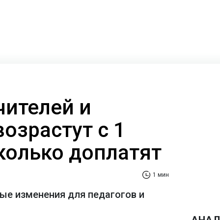
чителей и
озрастут с 1
сколько доплатят
1 мин
е изменения для педагогов и