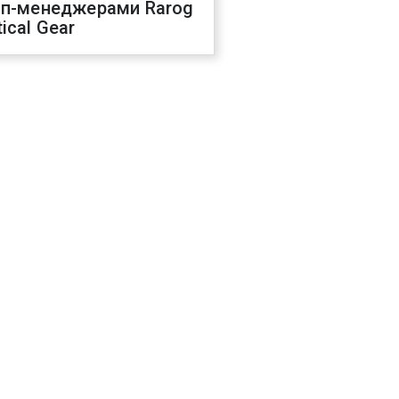
оп-менеджерами Rarog
ical Gear