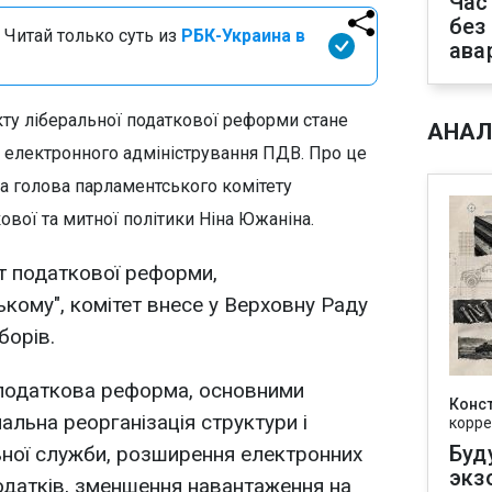
Час
без
 Читай только суть из
РБК-Украина в
ава
ту ліберальної податкової реформи стане
АНАЛ
 електронного адміністрування ПДВ. Про це
а голова парламентського комітету
ової та митної політики Ніна Южаніна.
кт податкової реформи,
ькому", комітет внесе у Верховну Раду
борів.
 податкова реформа, основними
Конс
альна реорганізація структури і
корре
Буд
ьної служби, розширення електронних
экз
податків, зменшення навантаження на