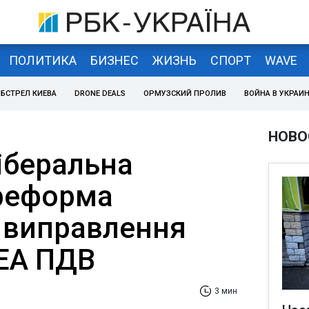
ПОЛИТИКА
БИЗНЕС
ЖИЗНЬ
СПОРТ
WAVE
БСТРЕЛ КИЕВА
DRONE DEALS
ОРМУЗСКИЙ ПРОЛИВ
ВОЙНА В УКРАИ
НОВО
іберальна
реформа
 виправлення
СЕА ПДВ
3 мин