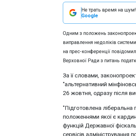
Не трать время на шум!
Google
Одним з положень законопроек
виправлення недоліків системи
на прес-конференції повідомил
Верховної Ради з питань податк
За її словами, законопрое
"альтернативний мінфіновс
26 жовтня, одразу після ви
"Підготовлена ліберальна
положеннями якої є кардин
функцій Державної фіскал
сервісів адміністрування 