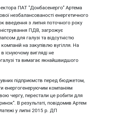
ректора ПАТ "Донбасенерго" Артема
ової незбалансованості енергетичного
ок введення з липня поточного року
іністрування ПДВ, загрожує
апсом для галузі та відсутністю
компаній на закупівлю вугілля. На
 в існуючому вигляді не
огалузі та вимагає якнайшвидшого
увних підприємств перед бюджетом,
ти енергогенеруючим компаніям
 свою чергу, перестали це робити для
инок". В результаті, повідомив Артем
латежі у липні 2015 р. ДП