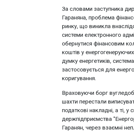
За словами заступника ди
Гараняна, проблема фінанс
ринку, що виникла внаслід
системи електронного адм
обернутися фінансовим кол
коштів у енергогенеруючих 
думку енергетиків, система
застосовується для енерг
коригування.
Враховуючи борг вугледоб
шахти перестали виписува
податкові накладні, а ті, у
держпідприємства "Енергор
Гаранян, через взаємні неп