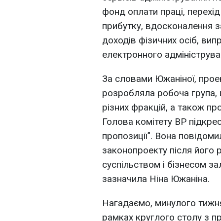
фонд оплати праці, перехі
прибутку, вдосконалення з
доходів фізичних осіб, вип
електронного адмініструва
За словами Южаніної, прое
розробляла робоча група, 
різних фракцій, а також пр
Голова комітету ВР підкре
пропозиції". Вона повідом
законопроекту після його р
суспільством і бізнесом за
зазначила Ніна Южаніна.
Нагадаємо, минулого тижня
рамках круглого столу з 