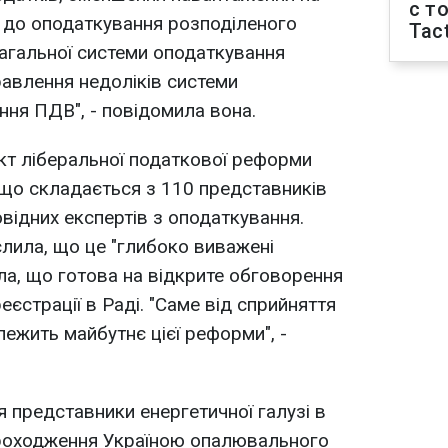
с т
д до оподаткування розподіленого
Tact
агальної системи оподаткування
равлення недоліків системи
ння ПДВ", - повідомила вона.
кт ліберальної податкової реформи
що складається з 110 представників
овідних експертів з оподаткування.
слила, що це "глибоко виважені
ила, що готова на відкрите обговорення
еєстрації в Раді. "Саме від сприйняття
лежить майбутнє цієї реформи", -
 представники енергетичної галузі в
проходження Україною опалювального