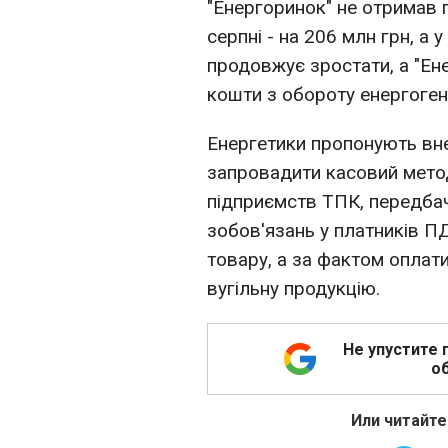
"Енергоринок" не отримав 
серпні - на 206 млн грн, а 
продовжує зростати, а "Ен
кошти з обороту енергоген
Енергетики пропонують вне
запровадити касовий мето
підприємств ТПК, передба
зобов'язань у платників П
товару, а за фактом оплат
вугільну продукцію.
Не упустите 
об
Или читайте