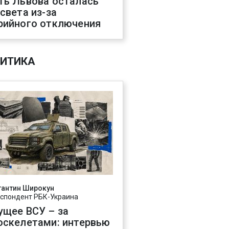
ть Львова осталась
 света из-за
рийного отключения
ИТИКА
тантин Широкун
спондент РБК-Украина
ущее ВСУ – за
оскелетами: интервью