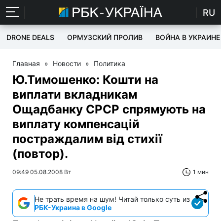
RU
DRONE DEALS
ОРМУЗСКИЙ ПРОЛИВ
ВОЙНА В УКРАИНЕ
Главная
»
Новости
»
Политика
Ю.Тимошенко: Кошти на
виплати вкладникам
Ощадбанку СРСР спрямують на
виплату компенсацій
постраждалим від стихії
(повтор).
09:49 05.08.2008 Вт
1 мин
Не трать время на шум! Читай только суть из
РБК-Украина в Google