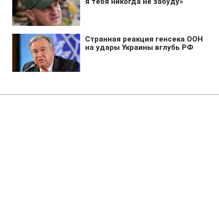
Главная
»
Бизнес
»
Энергетика
Запуск Червоноградской ЦОФ
под угрозой: нардеп раскрыл
детали конфликта
11:19 09.08.2026 Вс
2 мин
Дальнейшее будущее фабрики оказалось
под угрозой