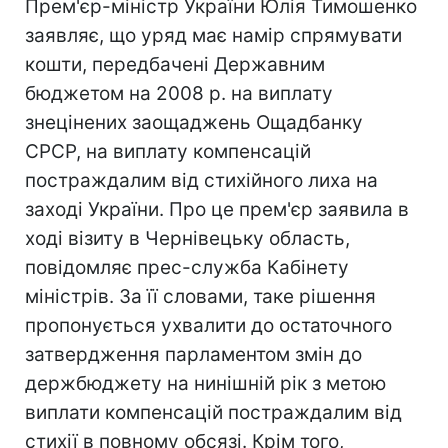
Прем'єр-міністр України Юлія Тимошенко
заявляє, що уряд має намір спрямувати
кошти, передбачені Державним
бюджетом на 2008 р. на виплату
знецінених заощаджень Ощадбанку
СРСР, на виплату компенсацій
постраждалим від стихійного лиха на
заході України. Про це прем'єр заявила в
ході візиту в Чернівецьку область,
повідомляє прес-служба Кабінету
міністрів. За її словами, таке рішення
пропонується ухвалити до остаточного
затвердження парламентом змін до
держбюджету на нинішній рік з метою
виплати компенсацій постраждалим від
стихії в повному обсязі. Крім того,