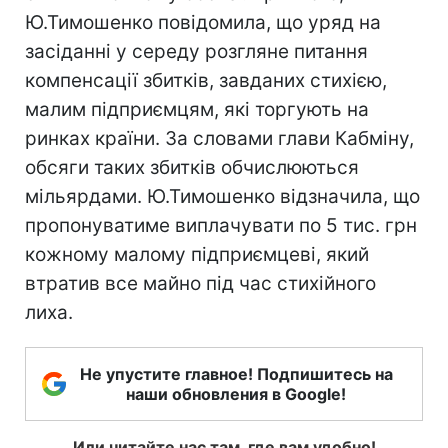
Ю.Тимошенко повідомила, що уряд на
засіданні у середу розгляне питання
компенсації збитків, завданих стихією,
малим підприємцям, які торгують на
ринках країни. За словами глави Кабміну,
обсяги таких збитків обчислюються
мільярдами. Ю.Тимошенко відзначила, що
пропонуватиме виплачувати по 5 тис. грн
кожному малому підприємцеві, який
втратив все майно під час стихійного
лиха.
Не упустите главное! Подпишитесь на
наши обновления в Google!
Или читайте нас там, где вам удобно!