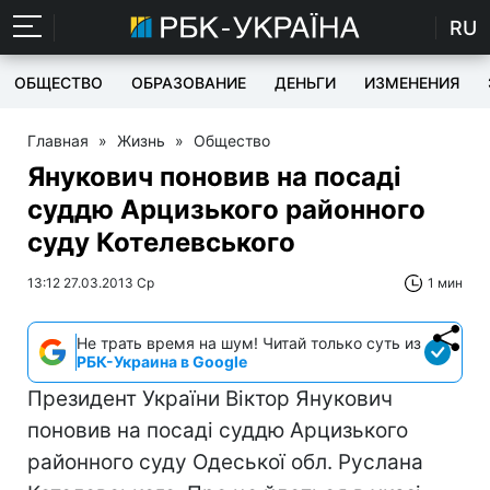
RU
ОБЩЕСТВО
ОБРАЗОВАНИЕ
ДЕНЬГИ
ИЗМЕНЕНИЯ
Главная
»
Жизнь
»
Общество
Янукович поновив на посаді
суддю Арцизького районного
суду Котелевського
13:12 27.03.2013 Ср
1 мин
Не трать время на шум! Читай только суть из
РБК-Украина в Google
Президент України Віктор Янукович
поновив на посаді суддю Арцизького
районного суду Одеської обл. Руслана