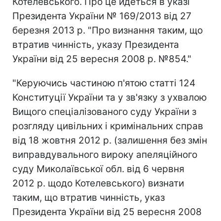
Котелевського. Про це йдеться в указі
Президента України № 169/2013 від 27
березня 2013 р. "Про визнання таким, що
втратив чинність, указу Президента
України від 25 вересня 2008 р. №854."
"Керуючись частиною п'ятою статті 124
Конституції України та у зв'язку з ухвалою
Вищого спеціалізованого суду України з
розгляду цивільних і кримінальних справ
від 18 жовтня 2012 р. (залишення без змін
виправдувального вироку апеляційного
суду Миколаївської обл. від 6 червня
2012 р. щодо Котелевського) визнати
таким, що втратив чинність, указ
Президента України від 25 вересня 2008