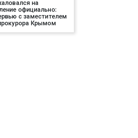
жаловался на
ление официально:
ервью с заместителем
прокурора Крымом