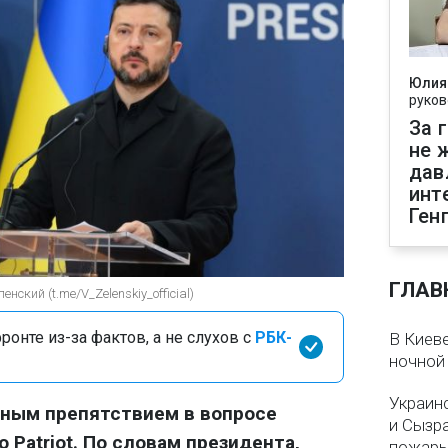
Юлия
руков
За 
не 
дав
инт
Ген
ГЛАВ
ский (t.me/V_Zelenskiy_official)
онте из-за фактов, а не слухов с
РБК-
В Киеве
ночной
Украин
зным препятствием в вопросе
и Сызр
 Patriot. По словам президента,
пожар