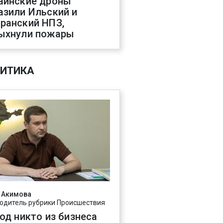
аинские дроны
азили Ильский и
ранский НПЗ,
ыхнули пожары
ИТИКА
 Акимова
одитель рубрики Происшествия
год никто из бизнеса