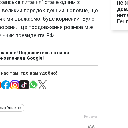
раїнське питання" стане одним з
не 
дав
е великий порядок денний. Головне, що
инт
 як ми вважаємо, буде корисний. Було
Ген
і восени. І це продовження розмов між
мічник президента РФ.
главное! Подпишитесь на наши
новления в Google!
 нас там, где вам удобно!
мир Ушаков