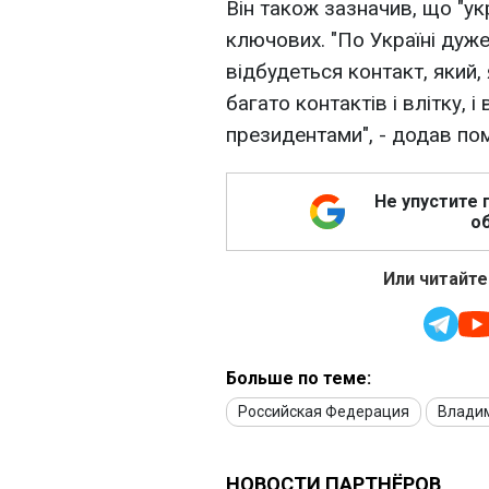
Він також зазначив, що "ук
ключових. "По Україні дуж
відбудеться контакт, який,
багато контактів і влітку, 
президентами", - додав по
Не упустите 
об
Или читайте
Больше по теме:
Российская Федерация
Влади