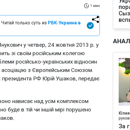
Укр
пор
1 мин
Сыз
всп
 Читай только суть из
РБК-Украина в
АНАЛ
нукович у четвер, 24 жовтня 2013 р. у
рить зі своїм російським колегою
леми російсько-українських відносин
ро асоціацію з Європейським Союзом.
к президента РФ Юрій Ушаков, передає
 воно нависає над усім комплексом
оно буде в тій чи іншій мірі порушено
Юлия
шаков.
руков
За 