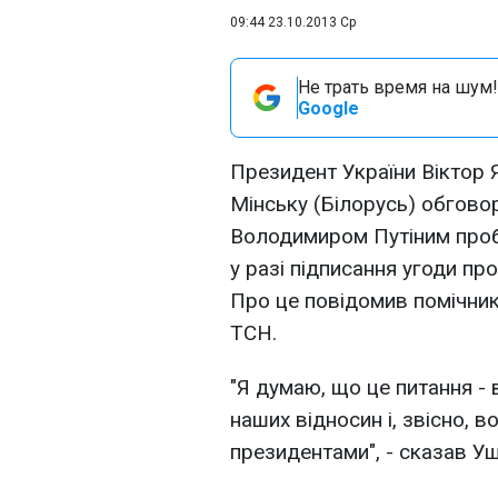
09:44 23.10.2013 Ср
Не трать время на шум!
Google
Президент України Віктор Я
Мінську (Білорусь) обгово
Володимиром Путіним проб
у разі підписання угоди п
Про це повідомив помічни
ТСН.
"Я думаю, що це питання -
наших відносин і, звісно, в
президентами", - сказав У