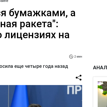
раине
я бумажками, а
ная ракета":
о лицензиях на
2 мин
росила еще четыре года назад
АНАЛ