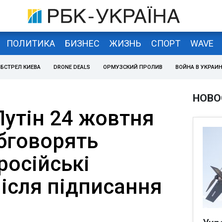
ПОЛИТИКА
БИЗНЕС
ЖИЗНЬ
СПОРТ
WAVE
БСТРЕЛ КИЕВА
DRONE DEALS
ОРМУЗСКИЙ ПРОЛИВ
ВОЙНА В УКРАИ
НОВО
Путін 24 жовтня
обговорять
російські
ісля підписання