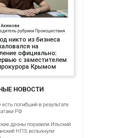
 Акимова
одитель рубрики Происшествия
год никто из бизнеса
жаловался на
ление официально:
ервью с заместителем
прокурора Крымом
НЫЕ НОВОСТИ
 есть погибший в результате
 атаки РФ
ские дроны поразили Ильский
анский НПЗ, вспыхнули
ы