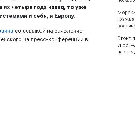
 их четыре года назад, то уже
Морски
стемами и себя, и Европу.
гражда
россий
раина
со ссылкой на заявление
Стоит л
енского на пресс-конференции в
спрогно
на сле