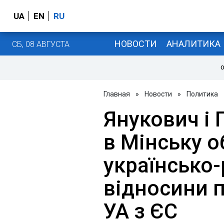
UA
EN
RU
НОВОСТИ
АНАЛИТИКА
СБ, 08 АВГУСТА
О
Главная
»
Новости
»
Политика
Янукович і 
в Мінську 
українсько-
відносини п
УА з ЄС