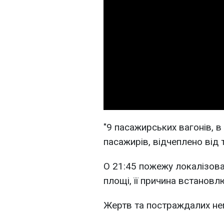
"9 пасажирських вагонів, в
пасажирів, відчеплено від 
О 21:45 пожежу локалізован
площі, її причина встановл
Жертв та постраждалих не