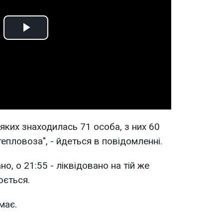
Play
Video
 яких знаходилась 71 особа, з них 60
тепловоза", - йдеться в повідомленні.
о, о 21:55 - ліквідовано на тій же
юється.
має.