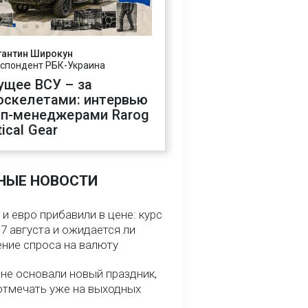
тантин Широкун
спондент РБК-Украина
ущее ВСУ – за
оскелетами: интервью
оп-менеджерами Rarog
ical Gear
НЫЕ НОВОСТИ
и евро прибавили в цене: курс
7 августа и ожидается ли
ние спроса на валюту
ине основали новый праздник,
отмечать уже на выходных