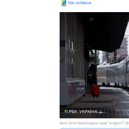
РБК-УКРАИНА
Фото: біля Миколаєва горів "Інтерсіті" (