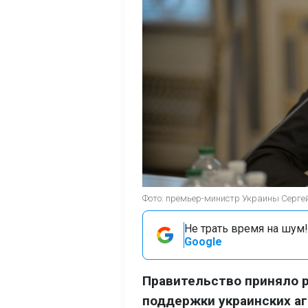
Фото: премьер-министр Украины Сергей 
Не трать время на шум!
Google
Правительство приняло р
поддержки украинских аг