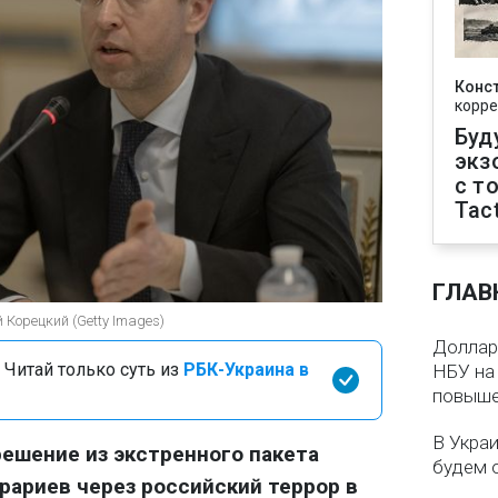
Конс
корре
Буд
экз
с т
Tact
ГЛАВ
Корецкий (Getty Images)
Доллар 
 Читай только суть из
РБК-Украина в
НБУ на 
повыше
В Укра
ешение из экстренного пакета
будем 
рариев через российский террор в