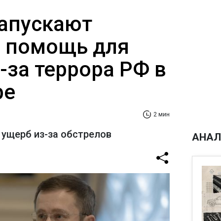
запускают
 помощь для
-за террора РФ в
ре
2 мин
ущерб из-за обстрелов
АНАЛ