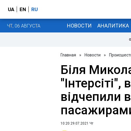
UA
EN
RU
НОВОСТИ
АНАЛИТИКА
ЧТ, 06 АВГУСТА
О
Главная
»
Новости
»
Происшест
Біля Микол
"Інтерсіті",
відчепили в
пасажирам
10:20 29.07.2021 Чт