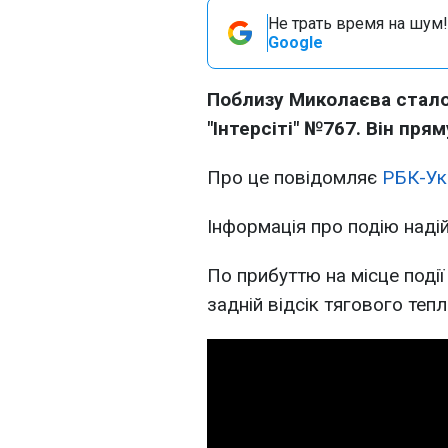
Не трать время на шум!
Google
Поблизу Миколаєва стало
"Інтерсіті" №767. Він пря
Про це повідомляє
РБК-Ук
Інформація про подію наді
По прибуттю на місце поді
задній відсік тягового теп