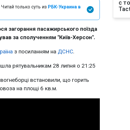
с т
 Читай только суть из
РБК-Украина в
Tact
ся загорання пасажирського поїзда
мував за сполученням "Київ-Херсон".
раїна
з посиланням на
ДСНС
.
йшла рятувальникам 28 липня о 21:25
ї вогнеборці встановили, що горить
ловоза на площі 6 кв.м.