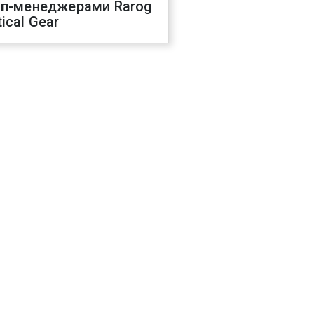
оп-менеджерами Rarog
ical Gear