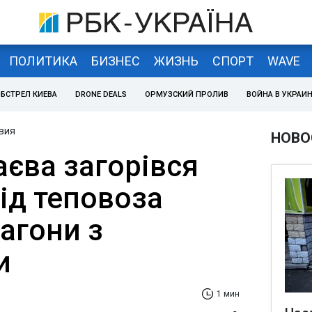
ПОЛИТИКА
БИЗНЕС
ЖИЗНЬ
СПОРТ
WAVE
БСТРЕЛ КИЕВА
DRONE DEALS
ОРМУЗСКИЙ ПРОЛИВ
ВОЙНА В УКРАИ
вия
НОВО
аєва загорівся
 від теповоза
агони з
и
1 мин