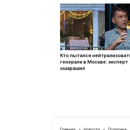
Главная
»
Новости
»
Политика