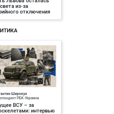
ть Львова осталась
 света из-за
рийного отключения
ИТИКА
тантин Широкун
спондент РБК-Украина
ущее ВСУ – за
оскелетами: интервью