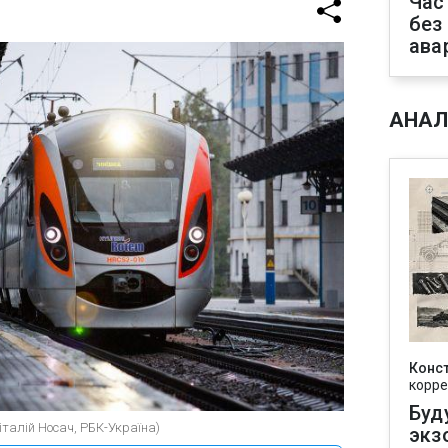
Час
без
ава
АНАЛ
Конс
корре
Буд
Віталій Носач, РБК-Україна)
экз