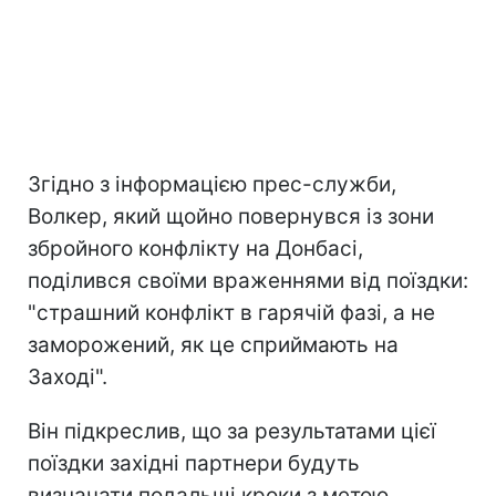
Згідно з інформацією прес-служби,
Волкер, який щойно повернувся із зони
збройного конфлікту на Донбасі,
поділився своїми враженнями від поїздки:
"страшний конфлікт в гарячій фазі, а не
заморожений, як це сприймають на
Заході".
Він підкреслив, що за результатами цієї
поїздки західні партнери будуть
визначати подальші кроки з метою