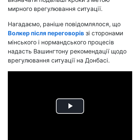
мирного врегулювання ситуації.
Нагадаємо, раніше повідомлялося, що
Волкер після переговорів
зі сторонами
мінського і нормандського процесів
надасть Вашингтону рекомендації щодо
врегулювання ситуації на Донбасі.
Play
Video