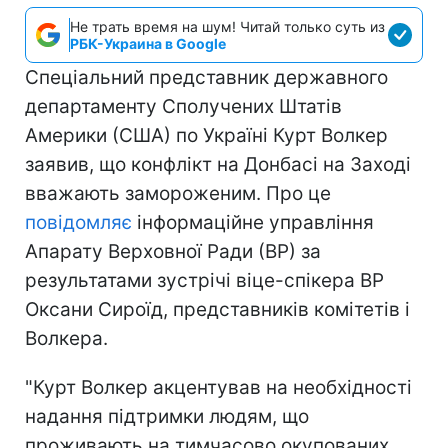
Не трать время на шум! Читай только суть из
РБК-Украина в Google
Спеціальний представник державного
департаменту Сполучених Штатів
Америки (США) по Україні Курт Волкер
заявив, що конфлікт на Донбасі на Заході
вважають замороженим. Про це
повідомляє
інформаційне управління
Апарату Верховної Ради (ВР) за
результатами зустрічі віце-спікера ВР
Оксани Сироїд, представників комітетів і
Волкера.
"Курт Волкер акцентував на необхідності
надання підтримки людям, що
проживають на тимчасово окупованих