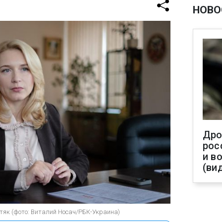
НОВО
Дро
рос
и в
(ви
як (фото: Виталий Носач/РБК-Украина)