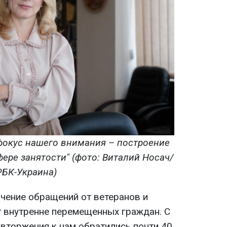
фокус нашего внимания – построение
ере занятости" (фото: Виталий Носач/
РБК-Украина)
ичение обращений от ветеранов и
т внутренне перемещенных граждан. С
вторжения к нам обратились почти 40