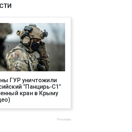
СТИ
ны ГУР уничтожили
сийский "Панцирь-С1"
оенный кран в Крыму
део)