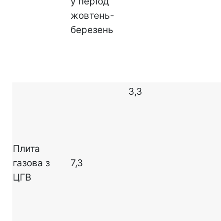
у період
жовтень-
березень
3,3
Плита
газова з
7,3
ЦГВ