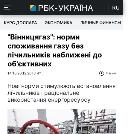
RU
КУРС ДОЛЛАРА
ЭКОНОМИКА
ЛИЧНЫЕ ФИНАНСЫ
T
"Вінницягаз": норми
споживання газу без
лічильників наближені до
об'єктивних
14:16 20.12.2018 Чт
4 мин
Нові норми стимулюють встановлення
лічильників і раціональне
використання енергоресурсу