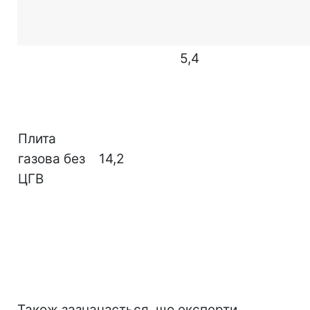
5,4
Плита
газова без
14,2
ЦГВ
Також зазначається, що експерти