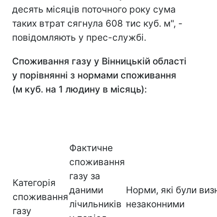
десять місяців поточного року сума
таких втрат сягнула 608 тис куб. м", -
повідомляють у прес-службі.
Споживання газу у Вінницькій області
у порівнянні з нормами споживання
(м куб
.
на 1 люд
ину
в місяць):
Фактичне
споживання
газу за
Категорія
даними
Норми, які були виз
споживання
лічильників
незаконними
газу