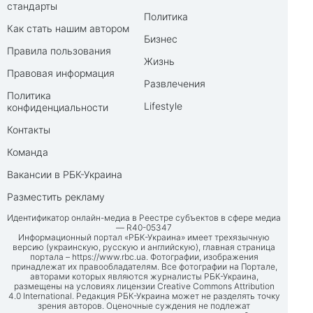
стандарты
Политика
Как стать нашим автором
Бизнес
Правила пользования
Жизнь
Правовая информация
Развлечения
Политика
Lifestyle
конфиденциальности
Контакты
Команда
Вакансии в РБК-Украина
Разместить рекламу
Идентификатор онлайн-медиа в Реестре субъектов в сфере медиа
— R40-05347
Информационный портал «РБК-Украина» имеет трехязычную
версию (украинскую, русскую и английскую), главная страница
портала –
https://www.rbc.ua
. Фотографии, изображения
принадлежат их правообладателям. Все фотографии на Портале,
авторами которых являются журналисты РБК-Украина,
размещены на условиях лицензии Creative Commons Attribution
4.0 International. Редакция РБК-Украина может не разделять точку
зрения авторов. Оценочные суждения не подлежат