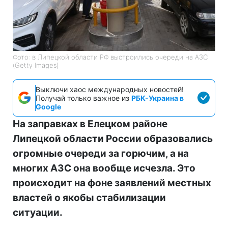
Фото: в Липецкой области РФ выстроились очереди на АЗС
(Getty Images)
Выключи хаос международных новостей!
Получай только важное из
РБК-Украина в
Google
На заправках в Елецком районе
Липецкой области России образовались
огромные очереди за горючим, а на
многих АЗС она вообще исчезла. Это
происходит на фоне заявлений местных
властей о якобы стабилизации
ситуации.