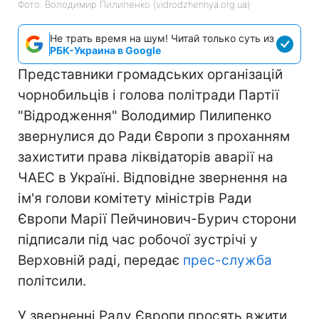
Фото: Володимир Пилипенко (vidrodzhennya.org.ua)
Не трать время на шум! Читай только суть из
РБК-Украина в Google
Представники громадських організацій
чорнобильців і голова політради Партії
"Відродження" Володимир Пилипенко
звернулися до Ради Європи з проханням
захистити права ліквідаторів аварії на
ЧАЕС в Україні. Відповідне звернення на
ім'я голови комітету міністрів Ради
Європи Марії Пейчинович-Бурич сторони
підписали під час робочої зустрічі у
Верховній раді, передає
прес-служба
політсили.
У зверненні Раду Європи просять вжити