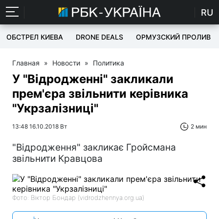
RU
ОБСТРЕЛ КИЕВА
DRONE DEALS
ОРМУЗСКИЙ ПРОЛИВ
Главная
»
Новости
»
Политика
У "Відродженні" закликали
прем'єра звільнити керівника
"Укрзалізниці"
13:48 16.10.2018 Вт
2 мин
"Відродження" закликає Гройсмана
звільнити Кравцова
Фото: Віктор Бондар (vidrodzhennya.org.ua)