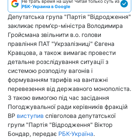
Не трать время на шум! Читай только суть из
РБК-Украина в Google
Депутатська група "Партія "Відродження"
закликає прем'єр-міністра Володимира
Гройсмана звільнити в.о. голови
правління ПАТ "Укрзалізниці" Євгена
Кравцова, а також вимагає провести
детальне розслідування ситуації з
системою розподілу вагонів і
формуванням тарифів на вантажні
перевезення від державного монополіста.
З такою вимогою під час засідання
Погоджувальної ради керівників фракцій
ВР
виступив
співголова депутатської
групи "Партія "Відродження" Віктор
Бондар, передає
РБК-Україна
.