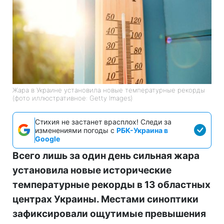
Жара в Украине установила новые температурные рекорды
(фото иллюстративное: Getty Images)
Стихия не застанет врасплох! Следи за
изменениями погоды с
РБК-Украина в
Google
Всего лишь за один день сильная жара
установила новые исторические
температурные рекорды в 13 областных
центрах Украины. Местами синоптики
зафиксировали ощутимые превышения