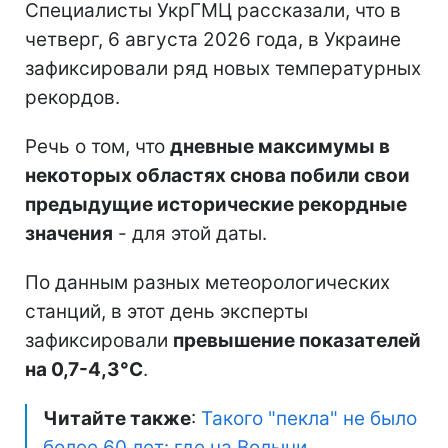
Специалисты УкрГМЦ рассказали, что в
четверг, 6 августа 2026 года, в Украине
зафиксировали ряд новых температурных
рекордов.
Речь о том, что
дневные максимумы в
некоторых областях снова побили свои
предыдущие исторические рекордные
значения
- для этой даты.
По данным разных метеорологических
станций, в этот день эксперты
зафиксировали
превышение показателей
на 0,7-4,3°C
.
Читайте также
:
Такого "пекла" не было
более 60 лет: где на Волыни