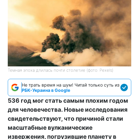
Темная эпоха длилась почти столетие (фото: Pexels)
Не трать время на шум! Читай только суть из
РБК-Украина в Google
536 год мог стать самым плохим годом
для человечества. Новые исследования
свидетельствуют, что причиной стали
масштабные вулканические
извержения, погрузившие планету в