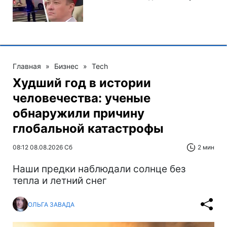
Главная
»
Бизнес
»
Tech
Худший год в истории
человечества: ученые
обнаружили причину
глобальной катастрофы
08:12 08.08.2026 Сб
2 мин
Наши предки наблюдали солнце без
тепла и летний снег
ОЛЬГА ЗАВАДА