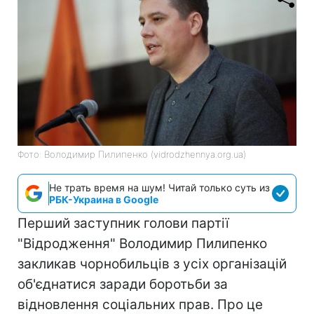
Фото: Володимир Пилипенко (vidrodzhennya.org.ua)
Не трать время на шум! Читай только суть из
РБК-Украина в Google
Перший заступник голови партії
"Відродження" Володимир Пилипенко
закликав чорнобильців з усіх організацій
об'єднатися заради боротьби за
відновлення соціальних прав. Про це