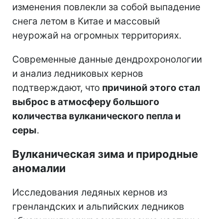
изменения повлекли за собой выпадение
снега летом в Китае и массовый
неурожай на огромных территориях.
Современные данные дендрохронологии
и анализ ледниковых кернов
подтверждают, что
причиной этого стал
выброс в атмосферу большого
количества вулканического пепла и
серы
.
Вулканическая зима и природные
аномалии
Исследования ледяных кернов из
гренландских и альпийских ледников