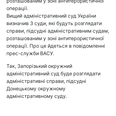
розташованим у зоні антитерористичної
операції.
Вищий адміністративний суд України
визначив 3 суди, які будуть розглядати
справи, підсудні адміністративним судам,
розташованим у зоні антитерористичної
операції. Про це йдеться в повідомленні
прес-служби ВАСУ.
Так, Запорізький окружний
адміністративний суд буде розглядати
адміністративні справи, підсудні
Донецькому окружному
адміністративному суду.