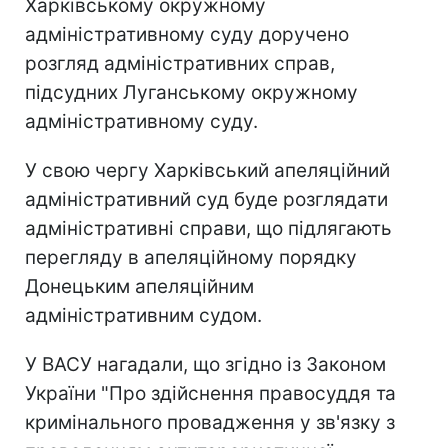
Харківському окружному
адміністративному суду доручено
розгляд адміністративних справ,
підсудних Луганському окружному
адміністративному суду.
У свою чергу Харківський апеляційний
адміністративний суд буде розглядати
адміністративні справи, що підлягають
перегляду в апеляційному порядку
Донецьким апеляційним
адміністративним судом.
У ВАСУ нагадали, що згідно із Законом
України "Про здійснення правосуддя та
кримінального провадження у зв'язку з