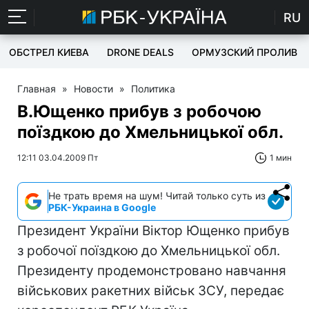
RU
ОБСТРЕЛ КИЕВА
DRONE DEALS
ОРМУЗСКИЙ ПРОЛИВ
Главная
»
Новости
»
Политика
В.Ющенко прибув з робочою
поїздкою до Хмельницької обл.
12:11 03.04.2009 Пт
1 мин
Не трать время на шум! Читай только суть из
РБК-Украина в Google
Президент України Віктор Ющенко прибув
з робочої поїздкою до Хмельницької обл.
Президенту продемонстровано навчання
військових ракетних військ ЗСУ, передає