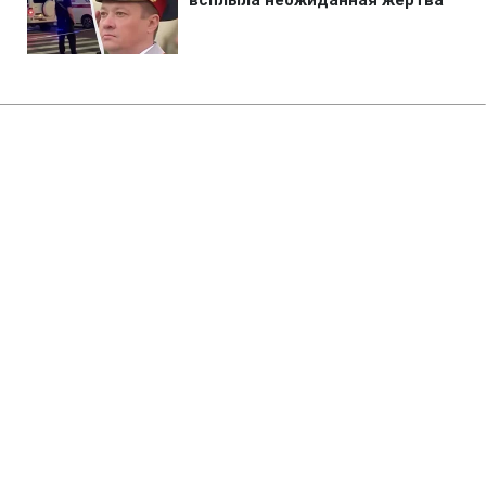
Главная
»
Новости
»
В мире
Россияне ждут визита Путина в
регионы, перед которым
завозят тонны дешевого
бензина
01:20 08.08.2026 Сб
2 мин
На неработающие неделями АЗС завозят
топливо перед приездом диктатора
ЮЛИЯ МАЛОВИЧКО