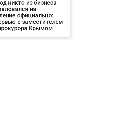
год никто из бизнеса
жаловался на
ление официально:
ервью с заместителем
прокурора Крымом