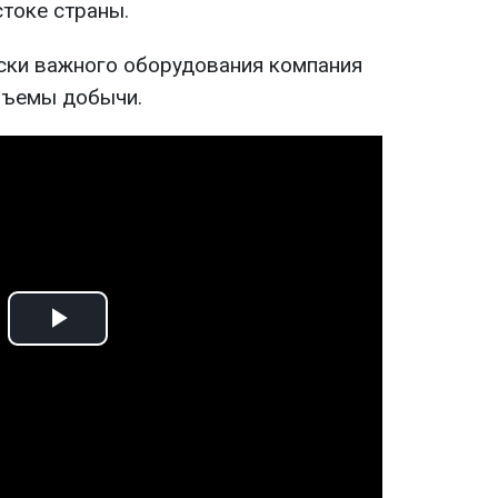
стоке страны.
ски важного оборудования компания
бъемы добычи.
Play
Video