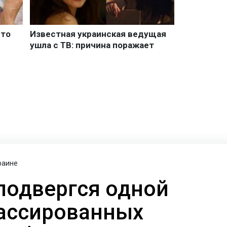
раине
 подвергся одной
ассированных