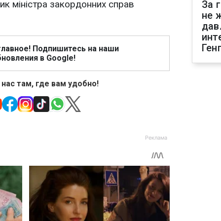
ик міністра закордонних справ
За 
не 
дав
инт
Ген
главное! Подпишитесь на наши
новления в Google!
 нас там, где вам удобно!