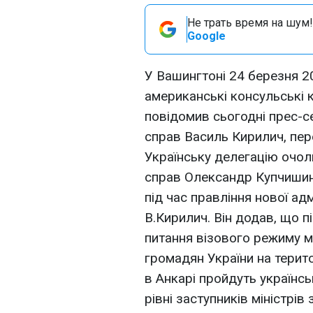
Не трать время на шум!
Google
У Вашингтоні 24 березня 2
американські консульські к
повідомив сьогодні прес-с
справ Василь Кирилич, пер
Українську делегацію очол
справ Олександр Купчишин.
під час правління нової адм
В.Кирилич. Він додав, що 
питання візового режиму м
громадян України на терито
в Анкарі пройдуть українсь
рівні заступників міністрі