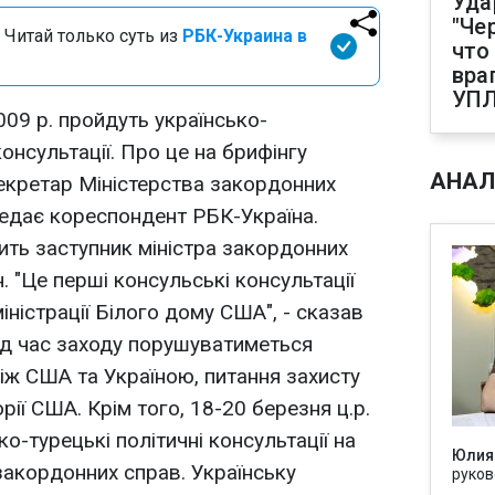
Уда
"Че
 Читай только суть из
РБК-Украина в
что
вра
УП
009 р. пройдуть українсько-
онсультації. Про це на брифінгу
АНАЛ
екретар Міністерства закордонних
едає кореспондент РБК-Україна.
ить заступник міністра закордонних
 "Це перші консульські консультації
іністрації Білого дому США", - сказав
під час заходу порушуватиметься
іж США та Україною, питання захисту
рії США. Крім того, 18-20 березня ц.р.
ко-турецькі політичні консультації на
Юлия
в закордонних справ. Українську
руков