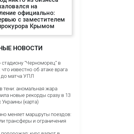
жаловался на
ление официально:
ервью с заместителем
прокурора Крымом
НЫЕ НОВОСТИ
о стадиону "Черноморец" в
 что известно об атаке врага
ь до матча УПЛ
в тени: аномальная жара
ила новые рекорды сразу в 13
 Украины (карта)
чно меняет маршруты поездов:
ели трансферы и ограничения
 подорожал: курс валют в