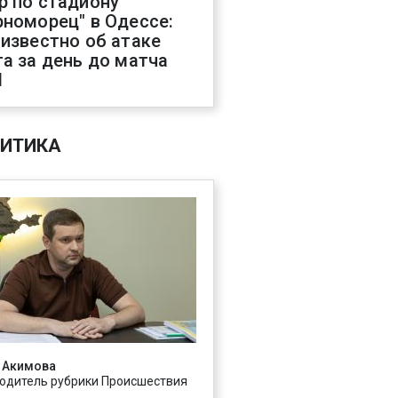
р по стадиону
рноморец" в Одессе:
 известно об атаке
га за день до матча
Л
ИТИКА
 Акимова
одитель рубрики Происшествия