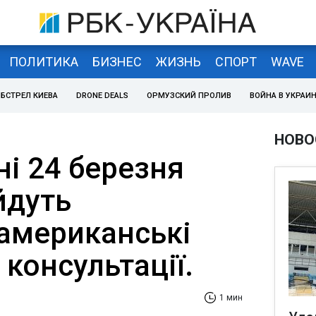
ПОЛИТИКА
БИЗНЕС
ЖИЗНЬ
СПОРТ
WAVE
БСТРЕЛ КИЕВА
DRONE DEALS
ОРМУЗСКИЙ ПРОЛИВ
ВОЙНА В УКРАИ
НОВО
і 24 березня
йдуть
-американські
 консультації.
1 мин