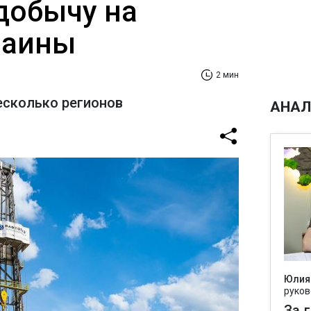
 добычу на
раины
2 мин
есколько регионов
АНАЛ
Юлия
руков
За 