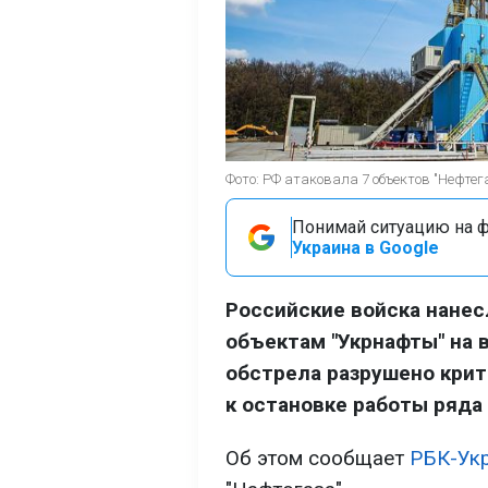
Фото: РФ атаковала 7 объектов "Нефтега
Понимай ситуацию на фр
Украина в Google
Российские войска нанес
объектам "Укрнафты" на 
обстрела разрушено крит
к остановке работы ряд
Об этом сообщает
РБК-Ук