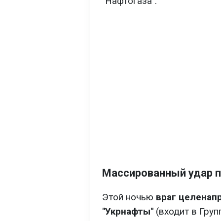
"Нафтогаза".
Массированный удар 
Этой ночью
враг целенапр
"Укрнафты"
(входит в Груп