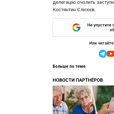
делегацію очолить заступн
Костянтин Єлісєєв.
Не упустите 
об
Или читайте
Больше по теме: