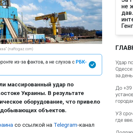
не 
дав
инт
Ген
ГЛАВ
за" (naftogaz.com)
онте из-за фактов, а не слухов с
РБК-
Удар п
Одессе:
за ден
ли массированный удар по
До +39 
востоке Украины. В результате
установ
городах
ическое оборудование, что привело
а добывающих объектов.
УЗ сро
где вв
раина
со ссылкой на
Telegram
-канал
Доллар