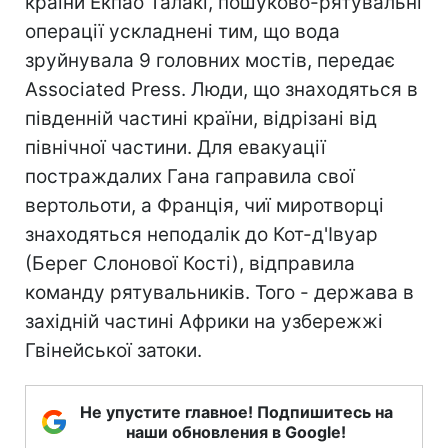
країни Екпао Талакі, пошуково-рятувальні
операції ускладнені тим, що вода
зруйнувала 9 головних мостів, передає
Associated Press. Люди, що знаходяться в
південній частині країни, відрізані від
північної частини. Для евакуації
постраждалих Гана гаправила свої
вертольоти, а Франція, чиї миротворці
знаходяться неподалік до Кот-д'Івуар
(Берег Слонової Кості), відправила
команду рятувальників. Того - держава в
західній частині Африки на узбережжі
Гвінейської затоки.
Не упустите главное! Подпишитесь на
наши обновления в Google!