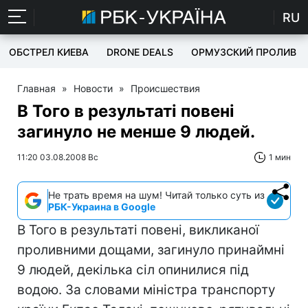
RU
ОБСТРЕЛ КИЕВА
DRONE DEALS
ОРМУЗСКИЙ ПРОЛИВ
Главная
»
Новости
»
Происшествия
В Того в результаті повені
загинуло не менше 9 людей.
11:20 03.08.2008 Вс
1 мин
Не трать время на шум! Читай только суть из
РБК-Украина в Google
В Того в результаті повені, викликаної
проливними дощами, загинуло принаймні
9 людей, декілька сіл опинилися під
водою. За словами міністра транспорту