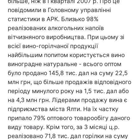
більше, ніж в I кварталі 2007 р. Про це
повідомили в Головному управлінні
статистики в АРК. Близько 98%
реалізованих алкогольних напоїв
вітчизняного виробництва. При цьому зі
всієї вино-горілчаної продукції
найбільшим попитом користується вино
виноградне натуральне - всього оптом
було продано 145,8 тис. дал на суму 22,5
млн грн, що більше продажів відповідного
періоду минулого року на 1,5 тис. дал або
на 4,3 млн грн. Лідерами продажу вина є
підприємства міста Ялти. На їх частку
припало 79% оптового товарообігу даного
виду товару. Крім того, за 3 місяці ц.р.
реалізовано 71,8 тис. дал горілки на суму