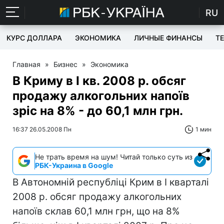
RU
КУРС ДОЛЛАРА
ЭКОНОМИКА
ЛИЧНЫЕ ФИНАНСЫ
T
Главная
»
Бизнес
»
Экономика
В Криму в I кв. 2008 р. обсяг
продажу алкогольних напоїв
зріс на 8% - до 60,1 млн грн.
16:37 26.05.2008 Пн
1 мин
Не трать время на шум! Читай только суть из
РБК-Украина в Google
В Автономній республіці Крим в I кварталі
2008 р. обсяг продажу алкогольних
напоїв склав 60,1 млн грн, що на 8%