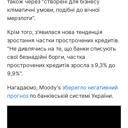
також через "створені для бізнесу
кліматичні умови, подібні до вічної
мерзлоти".
Крім того, з'явилася нова тенденція
зростання частки прострочених кредитів.
"Не дивлячись на те, що банки списують
свої безнадійні борги, частка
прострочених кредитів зросла з 9,3% до
9,9%".
Нагадаємо, Moody's
зберегло негативний
прогноз
по банківській системі України.