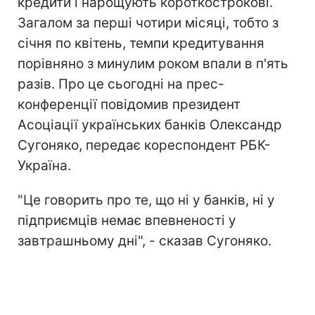
кредити і нарощують короткострокові.
Загалом за перші чотири місяці, тобто з
січня по квітень, темпи кредитування
порівняно з минулим роком впали в п'ять
разів. Про це сьогодні на прес-
конференції повідомив президент
Асоціації українських банків Олександр
Сугоняко, передає кореспондент РБК-
Україна.
"Це говорить про те, що ні у банків, ні у
підприємців немає впевненості у
завтрашньому дні", - сказав Сугоняко.