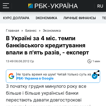
RU
КУРС ДОЛЛАРА
ЭКОНОМИКА
ЛИЧНЫЕ ФИНАНСЫ
T
Главная
»
Бизнес
»
Экономика
В Україні за 4 міс. темпи
банківського кредитування
впали в п'ять разів, - експерт
13:49 06.06.2012 Ср
1 мин
Не трать время на шум! Читай только суть из
РБК-Украина в Google
З початку грудня минулого року все
більше і більше українські банки
перестають давати довгострокові