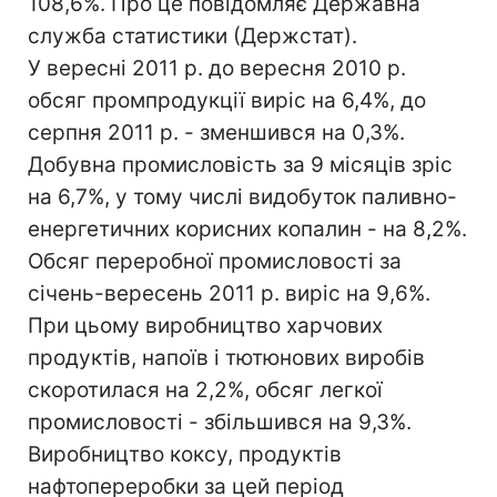
108,6%. Про це повідомляє Державна
служба статистики (Держстат).
У вересні 2011 р. до вересня 2010 р.
обсяг промпродукції виріс на 6,4%, до
серпня 2011 р. - зменшився на 0,3%.
Добувна промисловість за 9 місяців зріс
на 6,7%, у тому числі видобуток паливно-
енергетичних корисних копалин - на 8,2%.
Обсяг переробної промисловості за
січень-вересень 2011 р. виріс на 9,6%.
При цьому виробництво харчових
продуктів, напоїв і тютюнових виробів
скоротилася на 2,2%, обсяг легкої
промисловості - збільшився на 9,3%.
Виробництво коксу, продуктів
нафтопереробки за цей період