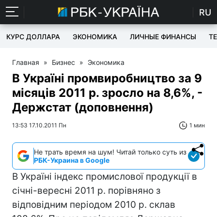
RU
КУРС ДОЛЛАРА
ЭКОНОМИКА
ЛИЧНЫЕ ФИНАНСЫ
T
Главная
»
Бизнес
»
Экономика
В Україні промвиробництво за 9
місяців 2011 р. зросло на 8,6%, -
Держстат (доповнення)
13:53 17.10.2011 Пн
1 мин
Не трать время на шум! Читай только суть из
РБК-Украина в Google
В Україні індекс промислової продукції в
січні-вересні 2011 р. порівняно з
відповідним періодом 2010 р. склав