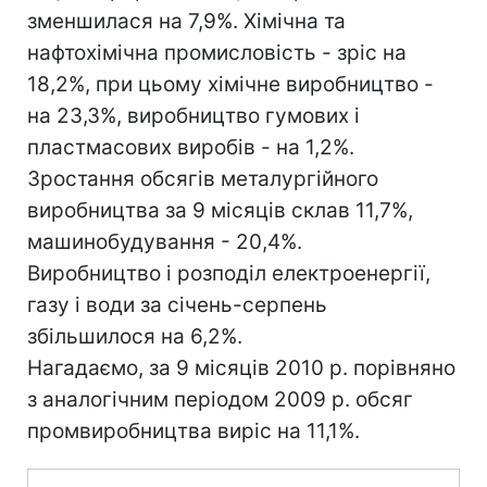
зменшилася на 7,9%. Хімічна та
нафтохімічна промисловість - зріс на
18,2%, при цьому хімічне виробництво -
на 23,3%, виробництво гумових і
пластмасових виробів - на 1,2%.
Зростання обсягів металургійного
виробництва за 9 місяців склав 11,7%,
машинобудування - 20,4%.
Виробництво і розподіл електроенергії,
газу і води за січень-серпень
збільшилося на 6,2%.
Нагадаємо, за 9 місяців 2010 р. порівняно
з аналогічним періодом 2009 р. обсяг
промвиробництва виріс на 11,1%.