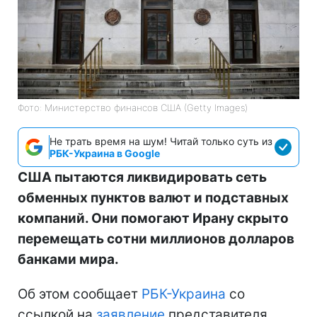
Фото: Министерство финансов СШA (Getty Images)
Не трать время на шум! Читай только суть из
РБК-Украина в Google
США пытаются ликвидировать сеть
обменных пунктов валют и подставных
компаний. Они помогают Ирану скрыто
перемещать сотни миллионов долларов
банками мира.
Об этом сообщает
РБК-Украина
со
ссылкой на
заявление
представителя