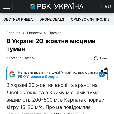
RU
ОБСТРЕЛ КИЕВА
DRONE DEALS
ОРМУЗСКИЙ ПРОЛИВ
Главная
»
Новости
»
Прочее
В Україні 20 жовтня місцями
туман
08:00 20.10.2011 Чт
1 мин
Не трать время на шум! Читай только суть из
РБК-Украина в Google
В Україні 20 жовтня вночі та вранці на
Лівобережжі та в Криму місцями туман,
видимість 200-500 м, в Карпатах пориви
вітру 15-20 м/с. Про це повідомляє