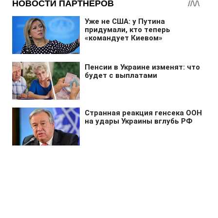
Главная
»
Новости
»
В мире
Война в Иране истощила