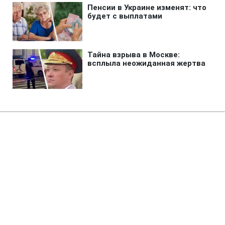
Главная
»
Жизнь
»
Общество
Кому из пенсионеров нужно
сменить банк до 15 сентября
06:30 06.08.2026 Чт
2 мин
Если не сделать это, деньги будут
приходить другим способом