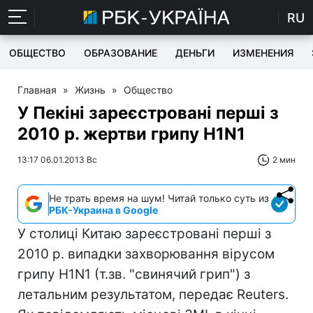
RU
ОБЩЕСТВО
ОБРАЗОВАНИЕ
ДЕНЬГИ
ИЗМЕНЕНИЯ
Главная
»
Жизнь
»
Общество
У Пекіні зареєстровані перші з
2010 р. жертви грипу H1N1
13:17 06.01.2013 Вс
2 мин
Не трать время на шум! Читай только суть из
РБК-Украина в Google
У столиці Китаю зареєстровані перші з
2010 р. випадки захворювання вірусом
грипу H1N1 (т.зв. "свинячий грип") з
летальним результатом, передає Reuters.