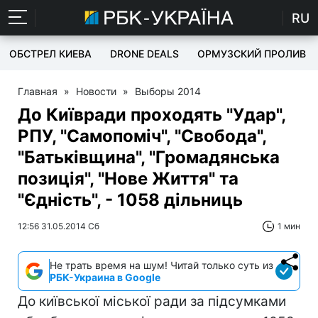
RU
ОБСТРЕЛ КИЕВА
DRONE DEALS
ОРМУЗСКИЙ ПРОЛИВ
Главная
»
Новости
»
Выборы 2014
До Київради проходять "Удар",
РПУ, "Самопоміч", "Свобода",
"Батьківщина", "Громадянська
позиція", "Нове Життя" та
"Єдність", - 1058 дільниць
12:56 31.05.2014 Сб
1 мин
Не трать время на шум! Читай только суть из
РБК-Украина в Google
До київської міської ради за підсумками