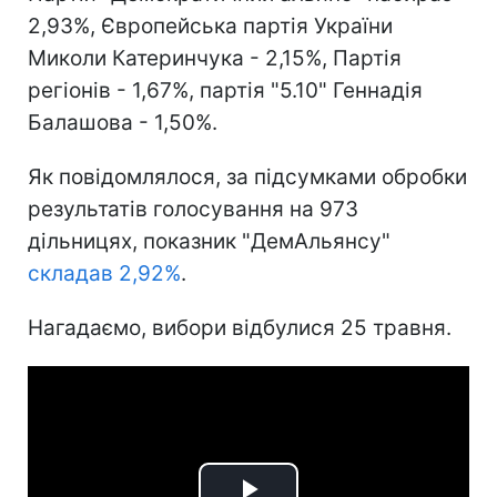
2,93%, Європейська партія України
Миколи Катеринчука - 2,15%, Партія
регіонів - 1,67%, партія "5.10" Геннадія
Балашова - 1,50%.
Як повідомлялося, за підсумками обробки
результатів голосування на 973
дільницях, показник "ДемАльянсу"
складав 2,92%
.
Нагадаємо, вибори відбулися 25 травня.