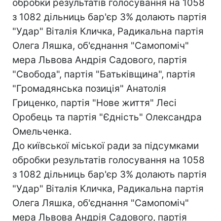
обробки результатів голосування на 1058
з 1082 дільниць бар'єр 3% долають партія
"Удар" Віталія Кличка, Радикальна партія
Олега Ляшка, об'єднання "Самопоміч"
мера Львова Андрія Садового, партія
"Свобода", партія "Батьківщина", партія
"Громадянська позиція" Анатолія
Гриценко, партія "Нове життя" Лесі
Оробець та партія "Єдність" Олександра
Омельченка.
До київської міської ради за підсумками
обробки результатів голосування на 1058
з 1082 дільниць бар'єр 3% долають партія
"Удар" Віталія Кличка, Радикальна партія
Олега Ляшка, об'єднання "Самопоміч"
мера Львова Андрія Садового, партія