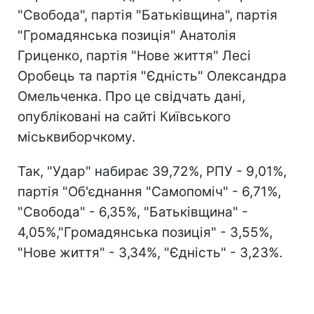
"Свобода", партія "Батьківщина", партія
"Громадянська позиція" Анатолія
Гриценко, партія "Нове життя" Лесі
Оробець та партія "Єдність" Олександра
Омельченка. Про це свідчать дані,
опубліковані на сайті Київського
міськвиборчкому.
Так, "Удар" набирає 39,72%, РПУ - 9,01%,
партія "Об'єднання "Самопоміч" - 6,71%,
"Свобода" - 6,35%, "Батьківщина" -
4,05%,"Громадянська позиція" - 3,55%,
"Нове життя" - 3,34%, "Єдність" - 3,23%.