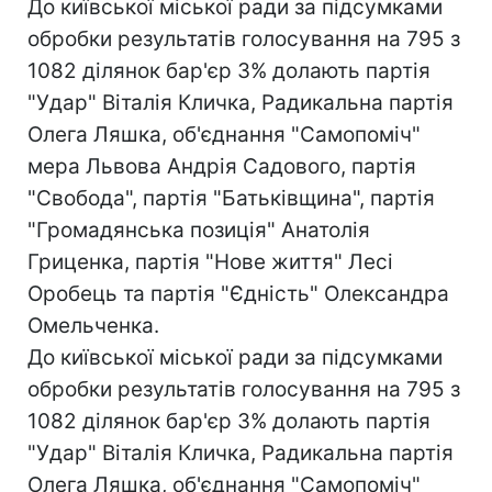
До київської міської ради за підсумками
обробки результатів голосування на 795 з
1082 ділянок бар'єр 3% долають партія
"Удар" Віталія Кличка, Радикальна партія
Олега Ляшка, об'єднання "Самопоміч"
мера Львова Андрія Садового, партія
"Свобода", партія "Батьківщина", партія
"Громадянська позиція" Анатолія
Гриценка, партія "Нове життя" Лесі
Оробець та партія "Єдність" Олександра
Омельченка.
До київської міської ради за підсумками
обробки результатів голосування на 795 з
1082 ділянок бар'єр 3% долають партія
"Удар" Віталія Кличка, Радикальна партія
Олега Ляшка, об'єднання "Самопоміч"