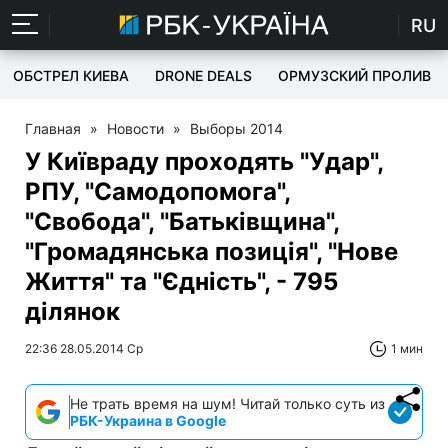
RU
ОБСТРЕЛ КИЕВА
DRONE DEALS
ОРМУЗСКИЙ ПРОЛИВ
Главная
»
Новости
»
Выборы 2014
У Київраду проходять "Удар",
РПУ, "Самодопомога",
"Свобода", "Батьківщина",
"Громадянська позиція", "Нове
Життя" та "Єдність", - 795
ділянок
22:36 28.05.2014 Ср
1 мин
Не трать время на шум! Читай только суть из
РБК-Украина в Google