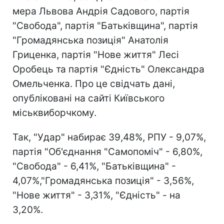
мера Львова Андрія Садового, партія
"Свобода", партія "Батьківщина", партія
"Громадянська позиція" Анатолія
Гриценка, партія "Нове життя" Лесі
Оробець та партія "Єдність" Олександра
Омельченка. Про це свідчать дані,
опубліковані на сайті Київського
міськвиборчкому.
Так, "Удар" набирає 39,48%, РПУ - 9,07%,
партія "Об'єднання "Самопоміч" - 6,80%,
"Свобода" - 6,41%, "Батьківщина" -
4,07%,"Громадянська позиція" - 3,56%,
"Нове життя" - 3,31%, "Єдність" - на
3,20%.