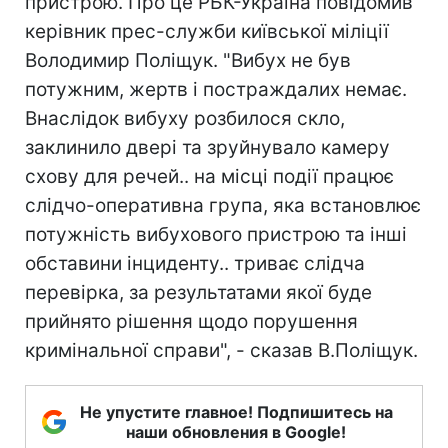
пристрою. Про це РБК-Україна повідомив
керівник прес-служби київської міліції
Володимир Поліщук. "Вибух не був
потужним, жертв і постраждалих немає.
Внаслідок вибуху розбилося скло,
заклинило двері та зруйнувало камеру
схову для речей.. на місці події працює
слідчо-оперативна група, яка встановлює
потужність вибухового пристрою та інші
обставини інциденту.. триває слідча
перевірка, за результатами якої буде
прийнято рішення щодо порушення
кримінальної справи", - сказав В.Поліщук.
Не упустите главное! Подпишитесь на
наши обновления в Google!