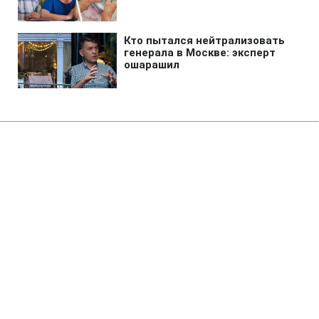
Главная
»
Новости
»
В мире
Трамп резко отреагировал на
слухи о конфликте с Гегсетом
21:40 06.08.2026 Чт
2 мин
Слухи о напряжении Трамп назвал полной
ложью
СЕРГЕЙ КОЗАЧУК