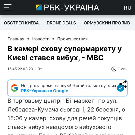
RU
ОБСТРЕЛ КИЕВА
DRONE DEALS
ОРМУЗСКИЙ ПРОЛИВ
Главная
»
Новости
»
Происшествия
В камері схову супермаркету у
Києві стався вибух, - МВС
16:45 22.03.2011 Вт
1 мин
Не трать время на шум! Читай только суть из
РБК-Украина в Google
В торговому центрі "Бі-маркет" по вул.
Лебедєва-Кумача сьогодні, 22 березня, о
15:06 у камері схову для речей покупців
стався вибух невідомого вибухового