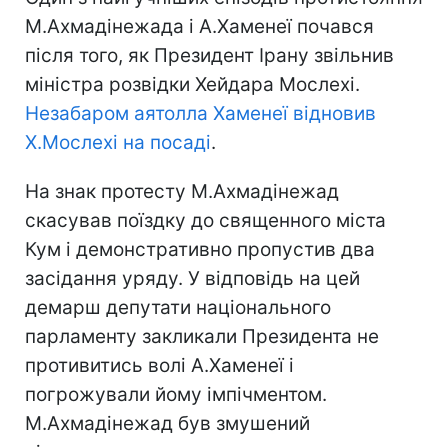
М.Ахмадінежада і А.Хаменеї почався
після того, як Президент Ірану звільнив
міністра розвідки Хейдара Мослехі.
Незабаром аятолла Хаменеї відновив
Х.Мослехі на посаді
.
На знак протесту М.Ахмадінежад
скасував поїздку до священного міста
Кум і демонстративно пропустив два
засідання уряду. У відповідь на цей
демарш депутати національного
парламенту закликали Президента не
противитись волі А.Хаменеї і
погрожували йому імпічментом.
М.Ахмадінежад був змушений