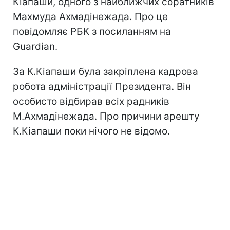
Кіапаши, одного з найближчих соратників
Махмуда Ахмадінежада. Про це
повідомляє РБК з посиланням на
Guardian.
За К.Кіапаши була закріплена кадрова
робота адміністрації Президента. Він
особисто відбирав всіх радників
М.Ахмадінежада. Про причини арешту
К.Кіапаши поки нічого не відомо.