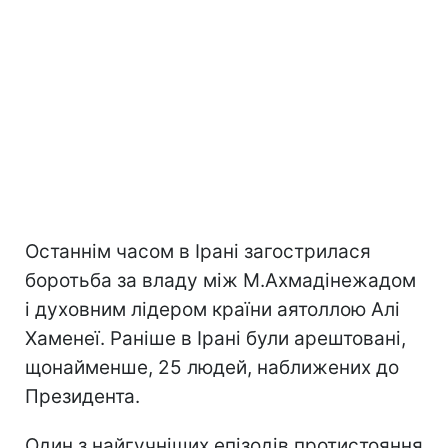
Останнім часом в Ірані загострилася
боротьба за владу між М.Ахмадінежадом
і духовним лідером країни аятоллою Алі
Хаменеї. Раніше в Ірані були арештовані,
щонайменше, 25 людей, наближених до
Президента.
Один з найгучніших епізодів протистояння