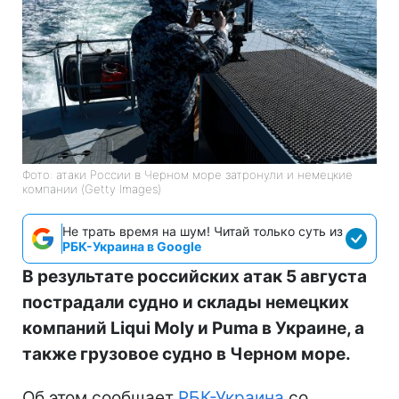
Фото: атаки России в Черном море затронули и немецкие
компании (Getty Images)
Не трать время на шум! Читай только суть из
РБК-Украина в Google
В результате российских атак 5 августа
пострадали судно и склады немецких
компаний Liqui Moly и Puma в Украине, а
также грузовое судно в Черном море.
Об этом сообщает
РБК-Украина
со