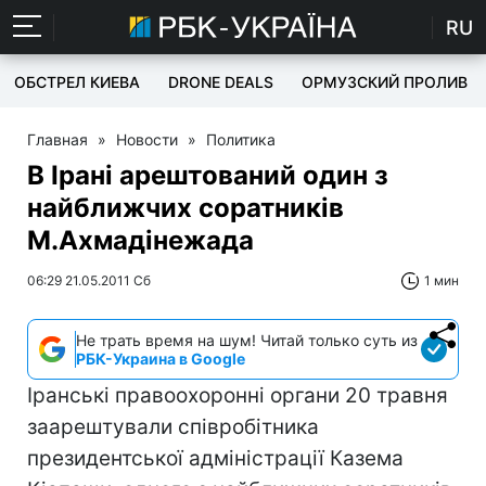
RU
ОБСТРЕЛ КИЕВА
DRONE DEALS
ОРМУЗСКИЙ ПРОЛИВ
Главная
»
Новости
»
Политика
В Ірані арештований один з
найближчих соратників
М.Ахмадінежада
06:29 21.05.2011 Сб
1 мин
Не трать время на шум! Читай только суть из
РБК-Украина в Google
Іранські правоохоронні органи 20 травня
заарештували співробітника
президентської адміністрації Казема