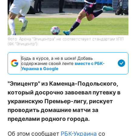
Фото: Арена "Эпицентра" не соответствует стандартам УПЛ
(ФК "Эпицентр")
Будь в курсе, а не в шоке! Добавь
содержание своей ленте
вместе с РБК-
Украина в Google
"Эпицентр" из Каменца-Подольского,
который досрочно завоевал путевку в
украинскую Премьер-лигу, рискует
проводить домашние матчи за
пределами родного города.
Об этом сообщает
РБК-Украина
со