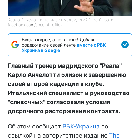
Карло Анчелотти покидает мадридский "Реал" (фото:
facebook.com/ancelottiofficial)
Будь в курсе, а не в шоке! Добавь
содержание своей ленте
вместе с РБК-
Украина в Google
Главный тренер мадридского "Реала"
Карло Анчелотти близок к завершению
своей второй каденции в клубе.
Итальянский специалист и руководство
"сливочных" согласовали условия
досрочного расторжения контракта.
Об этом сообщает
РБК-Украина
со
ссылкой на авторитетное издание
The