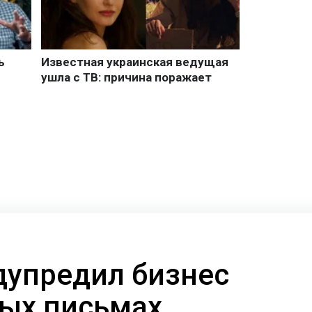
дупредил бизнес
ых письмах