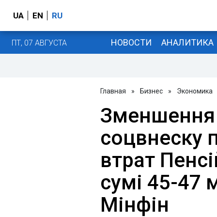
UA
EN
RU
НОВОСТИ
АНАЛИТИКА
ПТ, 07 АВГУСТА
Главная
»
Бизнес
»
Экономика
Зменшення
соцвнеску 
втрат Пенсі
сумі 45-47 м
Мінфін