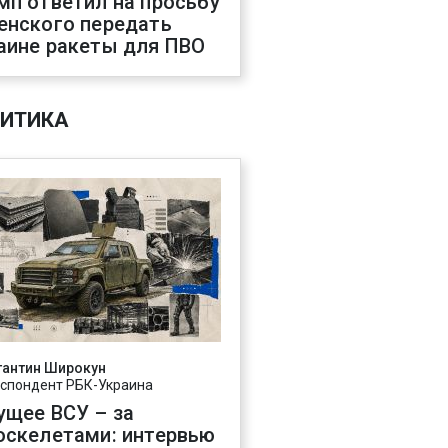
мп ответил на просьбу
енского передать
аине ракеты для ПВО
ИТИКА
тантин Широкун
спондент РБК-Украина
ущее ВСУ – за
оскелетами: интервью