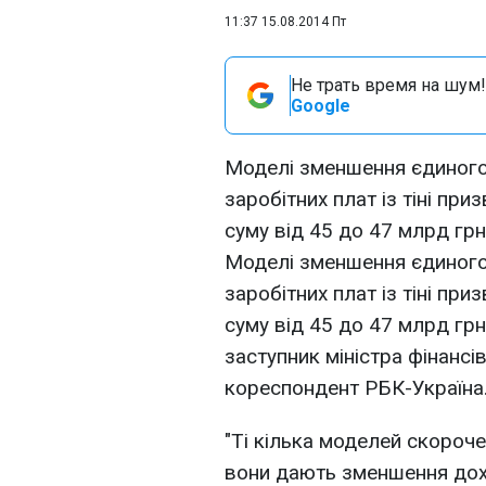
11:37 15.08.2014 Пт
Не трать время на шум!
Google
Моделі зменшення єдиного
заробітних плат із тіні пр
суму від 45 до 47 млрд грн
Моделі зменшення єдиного
заробітних плат із тіні пр
суму від 45 до 47 млрд грн
заступник міністра фінансі
кореспондент РБК-Україна
"Ті кілька моделей скороче
вони дають зменшення дохо