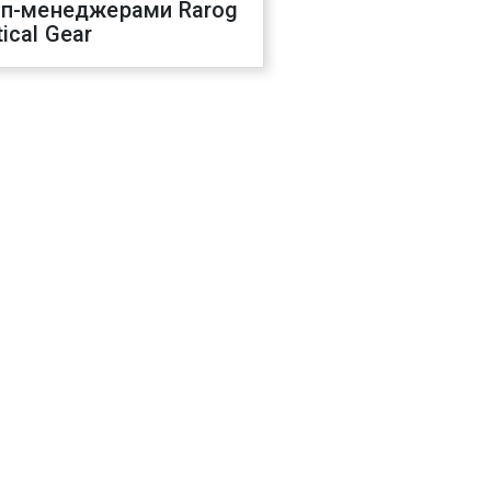
оп-менеджерами Rarog
ical Gear