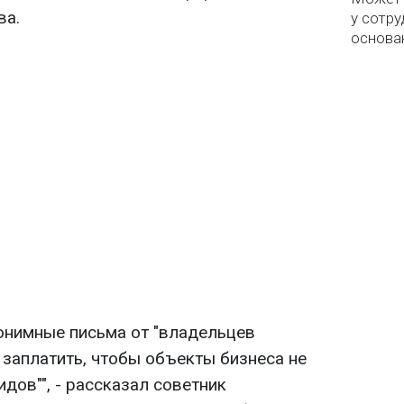
ва.
у сотру
основа
нонимные письма от "владельцев
заплатить, чтобы объекты бизнеса не
дов"", - рассказал советник