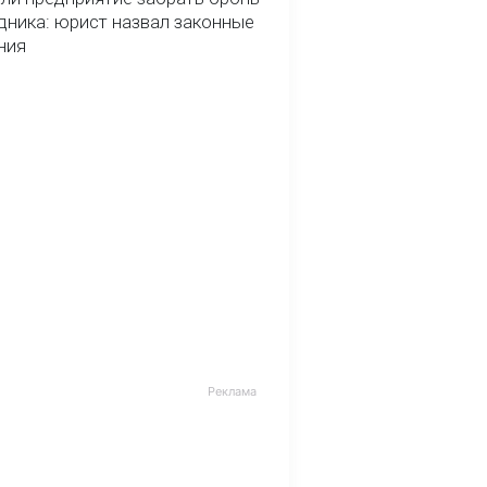
дника: юрист назвал законные
ния