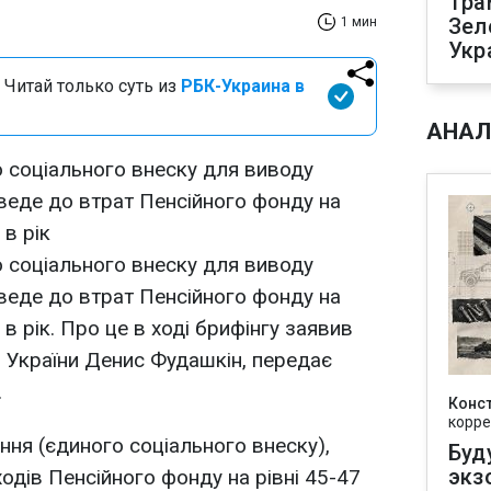
Тра
Зел
1 мин
Укр
 Читай только суть из
РБК-Украина в
АНАЛ
 соціального внеску для виводу
изведе до втрат Пенсійного фонду на
 в рік
 соціального внеску для виводу
изведе до втрат Пенсійного фонду на
 в рік. Про це в ході брифінгу заявив
в України Денис Фудашкін, передає
.
Конс
корре
ння (єдиного соціального внеску),
Буд
экз
дів Пенсійного фонду на рівні 45-47