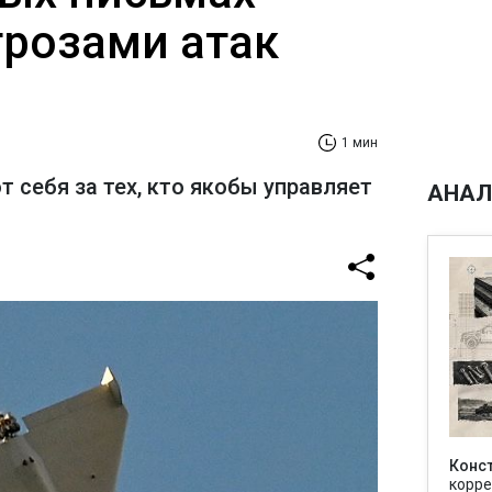
грозами атак
1 мин
себя за тех, кто якобы управляет
АНАЛ
Конс
корре