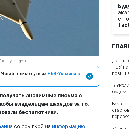
Буд
экз
с т
Tact
ГЛАВ
Доллар 
 (Getty Images)
НБУ на 
повыше
 Читай только суть из
РБК-Украина в
В Укра
будем 
 получать анонимные письма с
кобы владельцам шахедов за то,
Без со
старто
ковали беспилотники.
перево
раина
со ссылкой на
информацию
Может 