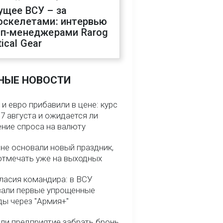
ущее ВСУ – за
оскелетами: интервью
оп-менеджерами Rarog
ical Gear
НЫЕ НОВОСТИ
и евро прибавили в цене: курс
7 августа и ожидается ли
ние спроса на валюту
ине основали новый праздник,
отмечать уже на выходных
гласия командира: в ВСУ
вали первые упрощенные
ды через "Армия+"
ли предприятие забрать бронь