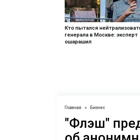
Главная
»
Бизнес
"Флэш" пре
об анонимн