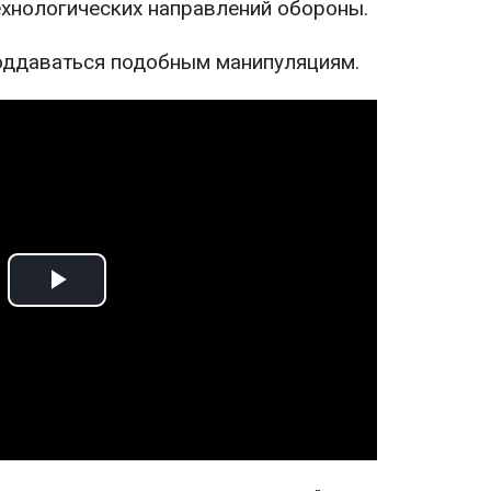
ехнологических направлений обороны.
оддаваться подобным манипуляциям.
Play
Video