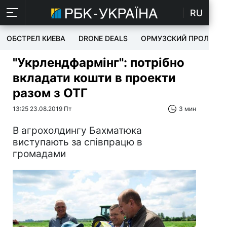
RU
ОБСТРЕЛ КИЕВА
DRONE DEALS
ОРМУЗСКИЙ ПРОЛИВ
"Укрлендфармінг": потрібно
вкладати кошти в проекти
разом з ОТГ
13:25 23.08.2019 Пт
3 мин
В агрохолдингу Бахматюка
виступають за співпрацю в
громадами