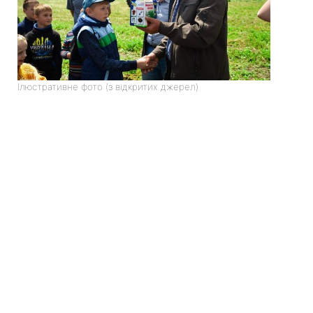
Ілюстративне фото (з відкритих джерел)