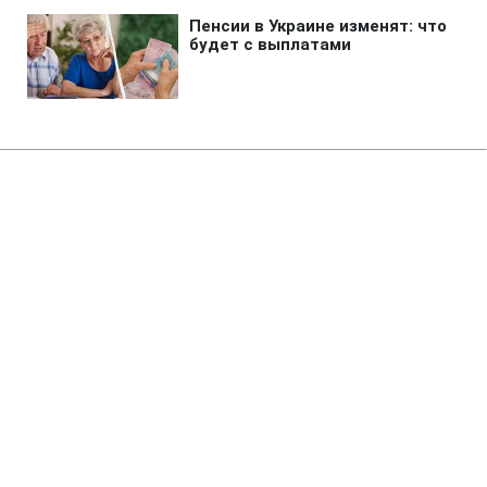
Главная
»
Новости
»
Война в Украине
Силы обороны поразили НПЗ и
другие важные для врага
объекты
14:38 10.08.2026 Пн
2 мин
На одном из объектов подтвердили пожар
ЕЛЕНА ЧУПРОВСКАЯ