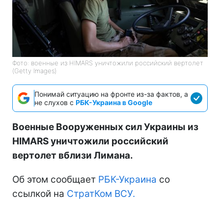
Фото: военные из HIMARS уничтожили российский вертолет
(Getty Images)
Понимай ситуацию на фронте из-за фактов, а
не слухов с
РБК-Украина в Google
Военные Вооруженных сил Украины из
HIMARS уничтожили российский
вертолет вблизи Лимана.
Об этом сообщает
РБК-Украина
со
ссылкой на
СтратКом ВСУ.