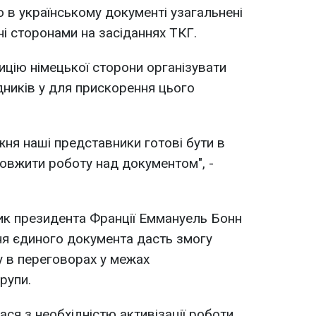
 в українському документі узагальнені
ені сторонами на засіданнях ТКГ.
ицію німецької сторони організувати
дників у для прискорення цього
жня наші представники готові бути в
довжити роботу над документом", -
ик президента Франції Еммануель Бонн
я єдиного документа дасть змогу
 в переговорах у межах
рупи.
ся з необхідністю активізації роботи