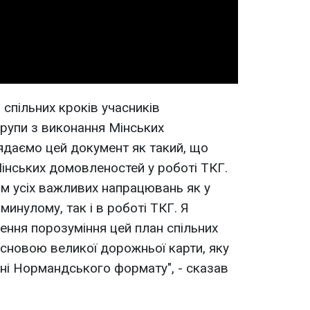
Video
спільних кроків учасників
групи з виконання Мінських
ядаємо цей документ як такий, що
Мінських домовленостей у роботі ТКГ.
м усіх важливих напрацювань як у
инулому, так і в роботі ТКГ. Я
ення порозуміння цей план спільних
основою великої дорожньої карти, яку
ні Нормандського формату", - сказав