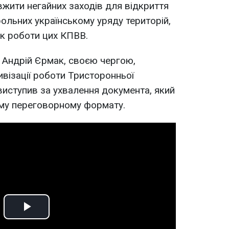
вжити негайних заходів для відкриття
рольних українському уряду територій,
ок роботи цих КПВВ.
 Андрій Єрмак, своєю чергою,
ивізації роботи Тристоронньої
 виступив за ухвалення документа, який
му переговорному формату.
Play