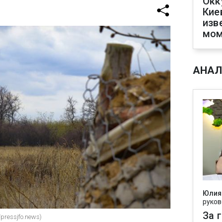
Окк
Кие
изв
мом
АНАЛ
Юлия
руков
За 
pressjfo.news)