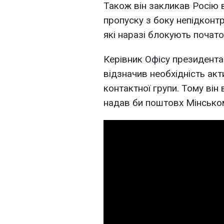
Також він закликав Росію 
пропуску з боку непідконт
які наразі блокують почат
Керівник Офісу президента
відзначив необхідність акт
контактної групи. Тому він
надав би поштовх Мінсько