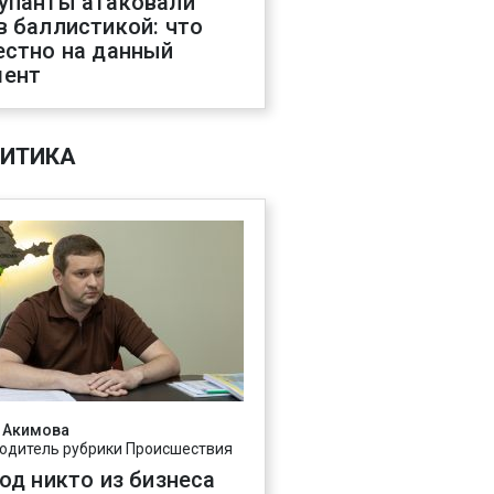
упанты атаковали
в баллистикой: что
естно на данный
ент
ИТИКА
 Акимова
одитель рубрики Происшествия
год никто из бизнеса