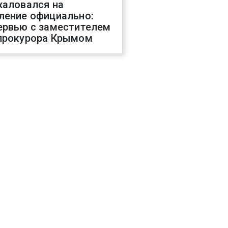
жаловался на
ление официально:
ервью с заместителем
прокурора Крымом