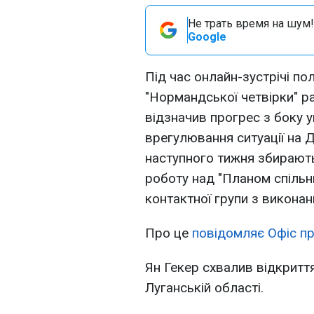
Не трать время на шум!
Google
Під час онлайн-зустрічі по
"Нормандської четвірки" 
відзначив прогрес з боку 
врегулювання ситуації на 
наступного тижня збирают
роботу над "Планом спільн
контактної групи з викона
Про це
повідомляє Офіс пр
Ян Гекер схвалив відкритт
Луганській області.