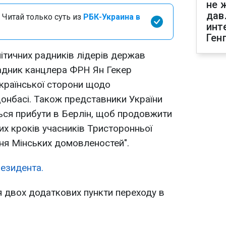
не 
дав
 Читай только суть из
РБК-Украина в
инт
Ген
літичних радників лідерів держав
радник канцлера ФРН Ян Гекер
української сторони щодо
Донбасі. Також представники України
ься прибути в Берлін, щоб продовжити
их кроків учасників Тристоронньої
ння Мінських домовленостей".
езидента.
я двох додаткових пункти переходу в