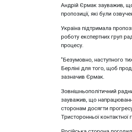
Андрій Єрмак зауважив, що
пропозиції, які були озвуч
Україна підтримала пропоз
роботу експертних груп ра
процесу.
"Безумовно, наступного ти
Берліні для того, щоб про
зазначив Єрмак.
Зовнішньополітичний радн
зауважив, що напрацюванн
сторонам досягти прогресу
Тристоронньої контактної г
Російська сторона погодила